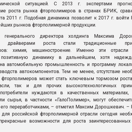
мической ситуацией. С 2013 г. экспертами прогно
ние роста рынка фторполимеров в странах БРИК, срав
та 2011 г. Подобная динамика позволит к 2017 г. войти 
ейших рынков фторполимерной продукции.
 генерального директора холдинга Максима Дорош
и драйверами роста стали традиционные при
ров: химия, машиностроение. Именно эти отрасли
 позитивную динамику в дальнейшем, хотя надежд
 на автомобильную промышленность и программу локал
зводств автокомпонентов. Тем не менее, отсутствие нео
 фторполимеров может стать ключевым тормозом роста
асли, так и для прочих высокотехнологичных прим
потребители нуждаются в качественных материалах,
ли сырья, в частности «ГалоПолимер», могут обеспечит
 его переработчиками, – отметил Максим Дорошкевич. – 
 для российской фторполимерной отрасли сегодня необ
прекрасные возможности для роста заинтересованных