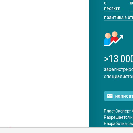
О
К
ПРОЕКТЕ
ПОЛИТИКА В О
>13 00
зарегистрир
специалисто
написа
ПластЭксперт 
Разрешается к
Разработка са
ENG