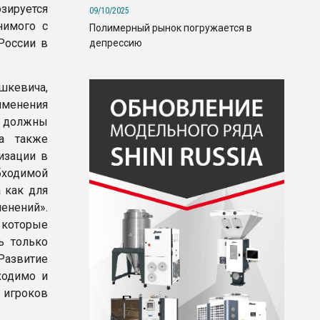
зируется
09/10/2025
нимого с
Полимерный рынок погружается в
России в
депрессию
кевича,
менения
 должны
а также
изации в
бходимой
 как для
енений».
 которые
ь только
Развитие
ходимо и
 игроков