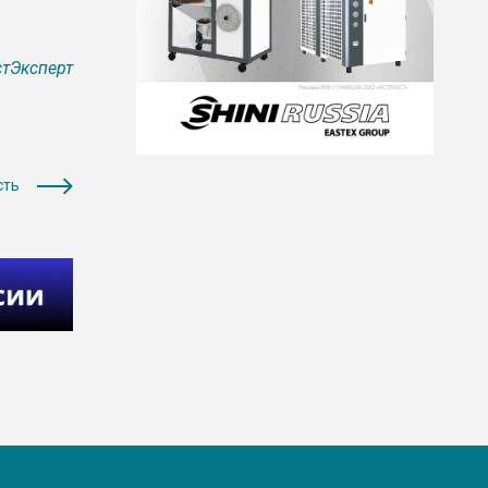
тЭксперт
сть