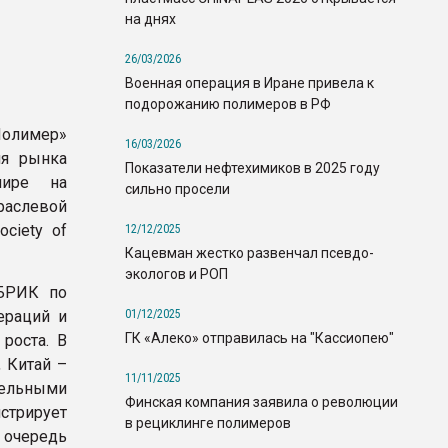
на днях
26/03/2026
Военная операция в Иране привела к
подорожанию полимеров в РФ
лимер»
16/03/2026
ия рынка
Показатели нефтехимиков в 2025 году
мире на
сильно просели
раслевой
ciety of
12/12/2025
Кацевман жестко развенчал псевдо-
экологов и РОП
 БРИК по
01/12/2025
ераций и
ГК «Алеко» отправилась на "Кассиопею"
роста. В
, Китай –
11/11/2025
тельными
Финская компания заявила о революции
стрирует
в рециклинге полимеров
очередь