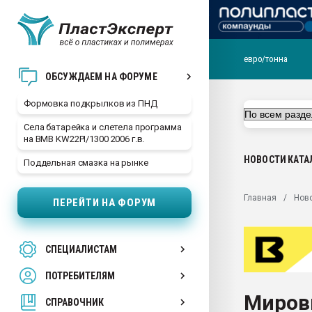
евро/тонна
Продажа готового бизн
ОБСУЖДАЕМ НА ФОРУМЕ
производство SPC лам
цикла
Формовка подкрылков из ПНД
29.07.2026 ФРП помог 
Села батарейка и слетела программа
заводу пластмасс" зах
на BMB KW22PI/1300 2006 г.в.
ППЭ
НОВОСТИ
КАТА
Поддельная смазка на рынке
Помощь в подборе мат
Вакуум-формовочные 
Главная
Нов
ПЕРЕЙТИ НА ФОРУМ
ближайшее подмосковье
Подмосковье, Москва
28.07.2026 Автоматиза
СПЕЦИАЛИСТАМ
первый план в перераб
пластмасс
ПОТРЕБИТЕЛЯМ
28.07.2026 "Техноникол
Миров
ситуацией на строител
СПРАВОЧНИК