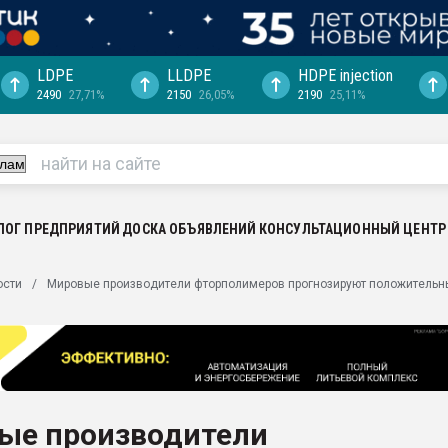
LDPE
LLDPE
HDPE injection
2490
27,71%
2150
26,05%
2190
25,11%
еса -
ината полного
"Ижевскому
ватить рынок
ЛОГ ПРЕДПРИЯТИЙ
ДОСКА ОБЪЯВЛЕНИЙ
КОНСУЛЬТАЦИОННЫЙ ЦЕНТР
ериала
машины:
ости
Мировые производители фторполимеров прогнозируют положительн
, с.-в.
ция выходит на
отке
ь" довольна
ые производители
ьном рынке