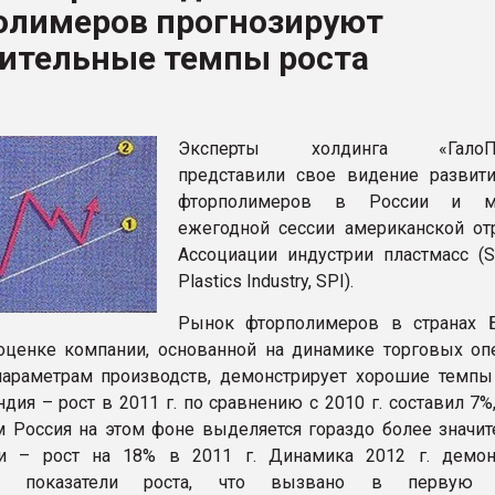
олимеров прогнозируют
ва ПЭТ
ительные темпы роста
ФОРУМ
Эксперты холдинга «ГалоПо
представили свое видение развит
фторполимеров в России и 
ежегодной сессии американской от
Ассоциации индустрии пластмасс (So
Plastics Industry, SPI).
Рынок фторполимеров в странах
оценке компании, основанной на динамике торговых оп
араметрам производств, демонстрирует хорошие темпы 
ндия – рост в 2011 г. по сравнению с 2010 г. составил 7%
м Россия на этом фоне выделяется гораздо более значи
ми – рост на 18% в 2011 г. Динамика 2012 г. демон
е показатели роста, что вызвано в первую 