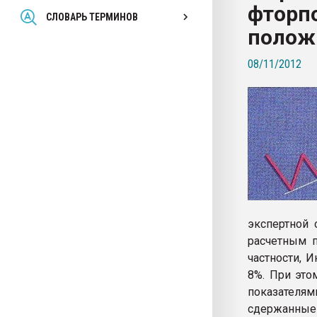
фторп
Всё, что касается выду
СЛОВАРЬ ТЕРМИНОВ
бутылок
полож
08/11/2012
ПЕРЕЙТИ НА 
экспертной 
расчетным п
частности, И
8%. При это
показателя
сдержанны