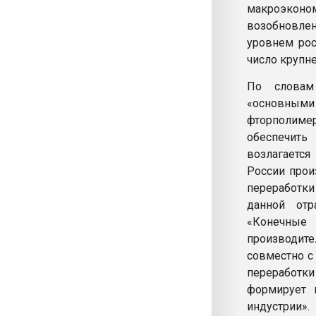
макроэконо
возобновле
уровнем рос
число крупн
По словам
«основным
фторполиме
обеспечить
возлагается
России прои
переработки
данной отр
«Конечные 
производите
совместно с
переработки
формирует 
индустрии».