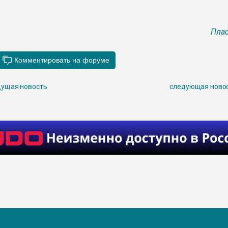
Плас
ущая новость
следующая ново