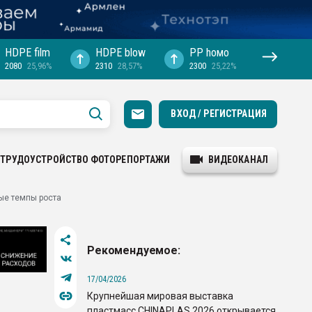
HDPE film
HDPE blow
PP hомо
2080
25,96%
2310
28,57%
2300
25,22%
ВХОД / РЕГИСТРАЦИЯ
ТРУДОУСТРОЙСТВО
ФОТОРЕПОРТАЖИ
ВИДЕОКАНАЛ
ые темпы роста
Рекомендуемое:
17/04/2026
Крупнейшая мировая выставка
пластмасс CHINAPLAS 2026 открывается