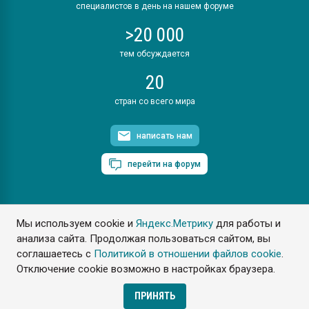
специалистов в день на нашем форуме
>20 000
тем обсуждается
20
стран со всего мира
написать нам
перейти на форум
Мы используем cookie и
Яндекс.Метрику
для работы и
ПластЭксперт © 2006. Все права защищены
анализа сайта. Продолжая пользоваться сайтом, вы
Разрешается копирование материалов сайта с обязательной
ссылкой на www.e-plastic.ru
соглашаетесь с
Политикой в отношении файлов cookie
.
Отключение cookie возможно в настройках браузера.
Разработка сайта
ПРИНЯТЬ