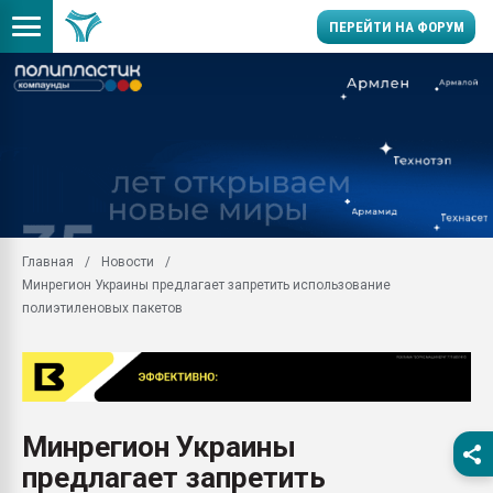
ПЕРЕЙТИ НА ФОРУМ
Продажа готового бизн
производство SPC лам
цикла
29.07.2026 ФРП помог 
заводу пластмасс" зах
ППЭ
Главная
Новости
Помощь в подборе мат
Минрегион Украины предлагает запретить использование
Вакуум-формовочные 
полиэтиленовых пакетов
ближайшее подмосковье
Подмосковье, Москва
28.07.2026 Автоматиза
первый план в перераб
пластмасс
Минрегион Украины
28.07.2026 "Техноникол
предлагает запретить
ситуацией на строител