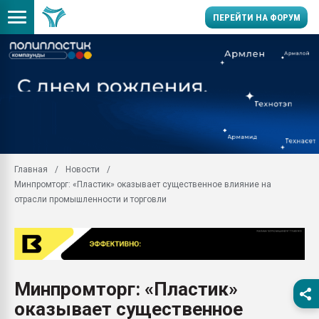
ПЕРЕЙТИ НА ФОРУМ
11.09.2020 Нанотрубки
универсальны, что рос
умельцы изготовили м
колонок полностью из 
Продажа готового бизн
производство SPC лам
цикла
Главная
Новости
Минпромторг: «Пластик» оказывает существенное влияние на
29.07.2026 ФРП помог 
заводу пластмасс" зах
отрасли промышленности и торговли
ППЭ
Помощь в подборе мат
Вакуум-формовочные 
ближайшее подмосковье
Подмосковье, Москва
Минпромторг: «Пластик»
оказывает существенное
28.07.2026 Автоматиза
первый план в перераб