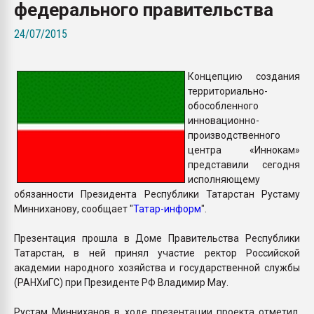
федерального правительства
Всё, что касается выду
бутылок
24/07/2015
ПЕРЕЙТИ НА 
Концепцию создания
территориально-
обособленного
инновационно-
производственного
центра «Иннокам»
представили сегодня
исполняющему
обязанности Президента Республики Татарстан Рустаму
Минниханову, сообщает "
Татар-информ
".
Презентация прошла в Доме Правительства Республики
Татарстан, в ней принял участие ректор Российской
академии народного хозяйства и государственной службы
(РАНХиГС) при Президенте РФ Владимир Мау.
Рустам Минниханов в ходе презентации проекта отметил,