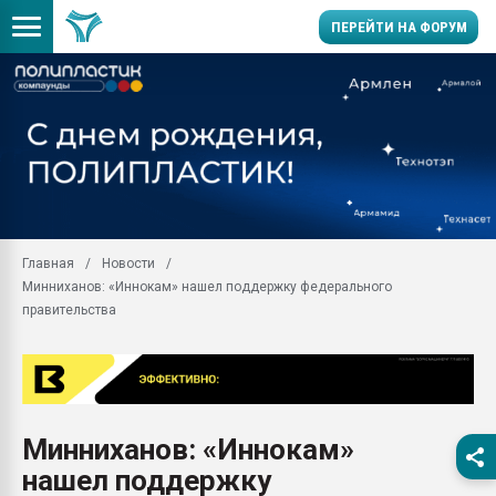
ПЕРЕЙТИ НА ФОРУМ
Продажа готового бизн
производство SPC лам
цикла
29.07.2026 ФРП помог 
заводу пластмасс" зах
ППЭ
Главная
Новости
Помощь в подборе мат
Минниханов: «Иннокам» нашел поддержку федерального
Вакуум-формовочные 
правительства
ближайшее подмосковье
Подмосковье, Москва
28.07.2026 Автоматиза
первый план в перераб
пластмасс
Минниханов: «Иннокам»
28.07.2026 "Техноникол
нашел поддержку
ситуацией на строител