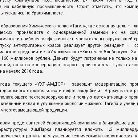
пуску компаундов ПВХ, мощностью 27 тысяч тонн в год. П
а на кабельную промышленность. Стоит отметить, что комп
выпускались на Уралхимпласте.
 образования Химического парка «Тагил», где основная цель – 
ческих производств с одновременной заменой их на совр
огичные и наиболее эффективные в части охраны окружающей ср
пуску антипригарных красок реализует другой резидент – с
рманское предприятие «Уралхимпласт­–Хюттенес Альбертус». Зд
 160 миллионов рублей. Деньги будут потрачены не только на
тей, но и на консервацию старого производства. Пуск в экс
на начало 2016 года.
ода текущего «УХП-АМДОР» завершит модернизацию прои
я дорожного строительства и нефтегазодобычи. В результате р
дполагающего техперевооружение и полную автоматизацию прои
чительный вклад в улучшение экологии Нижнего Тагила и увелич
импортозамещающей продукции.
ловам представителей Управляющей компании, в ближайшие два-т
фраструктуры ХимПарка планируется вложить 1,3 миллиард
ируется затратить на улучшение технических и экологических п