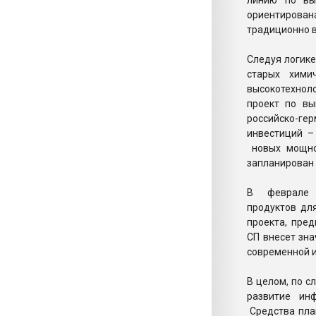
линию по вы
ориентирован
традиционно 
Следуя логике
старых хими
высокотехнол
проект по вы
российско-ге
инвестиций –
новых мощнос
запланирован 
В феврале г
продуктов дл
проекта, пре
СП внесет зна
современной 
В целом, по с
развитие ин
Средства план