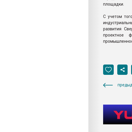
площадки.
С учетом тог
индустриальн
развития Св
проектное ф
промышленнос
предыд