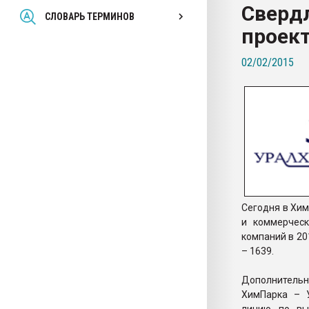
Сверд
Всё, что касается выду
СЛОВАРЬ ТЕРМИНОВ
бутылок
проек
02/02/2015
ПЕРЕЙТИ НА 
Сегодня в Хим
и коммерчес
компаний в 20
– 1639.
Дополнитель
ХимПарка – У