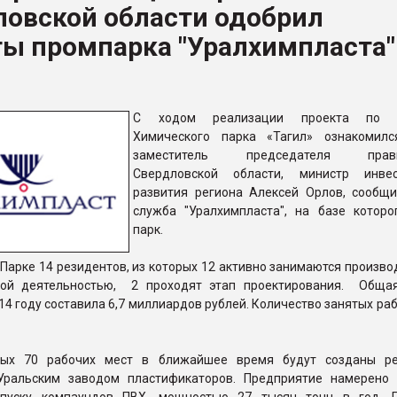
ловской области одобрил
ва ПЭТ
ты промпарка "Уралхимпласта"
ФОРУМ
С ходом реализации проекта по с
Химического парка «Тагил» ознакомил
заместитель председателя правит
Свердловской области, министр инве
развития региона Алексей Орлов, сообщи
служба "Уралхимпласта", на базе которо
парк.
Парке 14 резидентов, из которых 12 активно занимаются произв
кой деятельностью, 2 проходят этап проектирования. Обща
14 году составила 6,7 миллиардов рублей. Количество занятых ра
ных 70 рабочих мест в ближайшее время будут созданы ре
ральским заводом пластификаторов. Предприятие намерено 