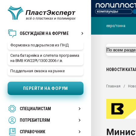
евро/тонна
Продажа готового бизн
ОБСУЖДАЕМ НА ФОРУМЕ
производство SPC лам
цикла
Формовка подкрылков из ПНД
29.07.2026 ФРП помог 
Села батарейка и слетела программа
заводу пластмасс" зах
на BMB KW22PI/1300 2006 г.в.
ППЭ
НОВОСТИ
КАТА
Поддельная смазка на рынке
Помощь в подборе мат
Вакуум-формовочные 
Главная
Нов
ПЕРЕЙТИ НА ФОРУМ
ближайшее подмосковье
Подмосковье, Москва
28.07.2026 Автоматиза
СПЕЦИАЛИСТАМ
первый план в перераб
пластмасс
ПОТРЕБИТЕЛЯМ
28.07.2026 "Техноникол
Минис
ситуацией на строител
СПРАВОЧНИК