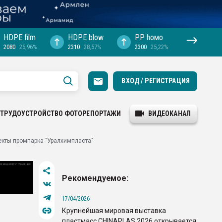
HDPE film
HDPE blow
PP hомо
2080
25,96%
2310
28,57%
2300
25,22%
ВХОД / РЕГИСТРАЦИЯ
ТРУДОУСТРОЙСТВО
ФОТОРЕПОРТАЖИ
ВИДЕОКАНАЛ
екты промпарка "Уралхимпласта"
Рекомендуемое:
17/04/2026
Крупнейшая мировая выставка
пластмасс CHINAPLAS 2026 открывается