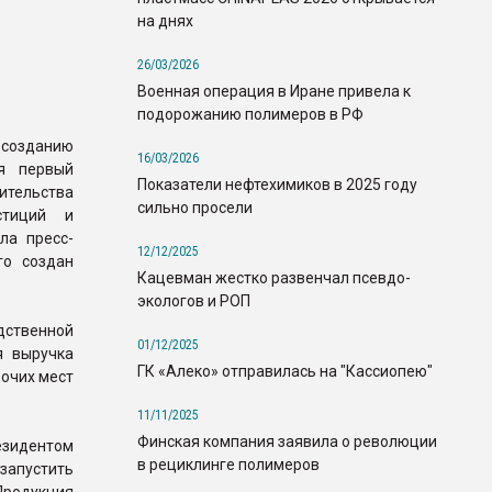
на днях
26/03/2026
Военная операция в Иране привела к
подорожанию полимеров в РФ
озданию
16/03/2026
ся первый
Показатели нефтехимиков в 2025 году
ельства
сильно просели
стиций и
ла пресс-
12/12/2025
го создан
Кацевман жестко развенчал псевдо-
экологов и РОП
одственной
01/12/2025
я выручка
ГК «Алеко» отправилась на "Кассиопею"
бочих мест
11/11/2025
Финская компания заявила о революции
зидентом
в рециклинге полимеров
запустить