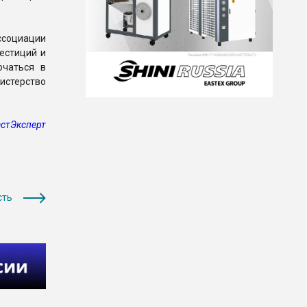
ссоциации
естиций и
ючаться в
стерство
стЭксперт
сть