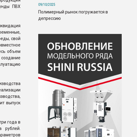
родукция
09/10/2025
аунды ПВХ
Полимерный рынок погружается в
депрессию
ликвидация
еменные,
еды, свой
овместное
есь объем
 создание
плуатацию
зводства
еализации
зводства,
ит выпуск
ри года в
а рублей.
араметров