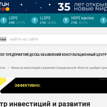
LDPE
LLDPE
HDPE injection
2490
27,71%
2150
26,05%
2190
25,11%
еса -
ината полного
"Ижевскому
ватить рынок
ЛОГ ПРЕДПРИЯТИЙ
ДОСКА ОБЪЯВЛЕНИЙ
КОНСУЛЬТАЦИОННЫЙ ЦЕНТР
ериала
машины:
ости
Министр инвестиций и развития Свердловской области одобрил про
, с.-в.
ция выходит на
отке
ь" довольна
тр инвестиций и развития
ьном рынке