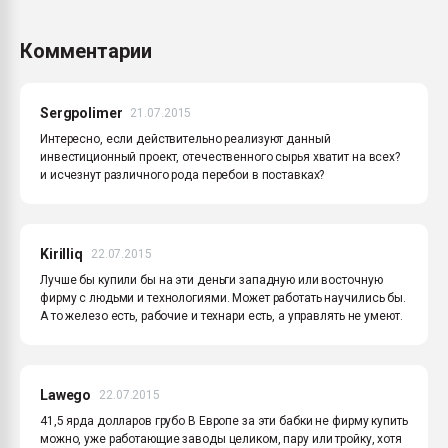
Комментарии
Sergpolimer
21.07.2015
Интересно, если действительно реализуют данный
инвестиционный проект, отечественного сырья хватит на всех?
и исчезнут различного рода перебои в поставках?
Kirilliq
22.07.2015
Лучше бы купили бы на эти деньги западную или восточную
фирму с людьми и технологиями. Может работать научились бы.
А то железо есть, рабочие и технари есть, а управлять не умеют.
Lawego
22.07.2015
41,5 ярда долларов грубо В Европе за эти бабки не фирму купить
можно, уже работающие заводы целиком, пару или тройку, хотя