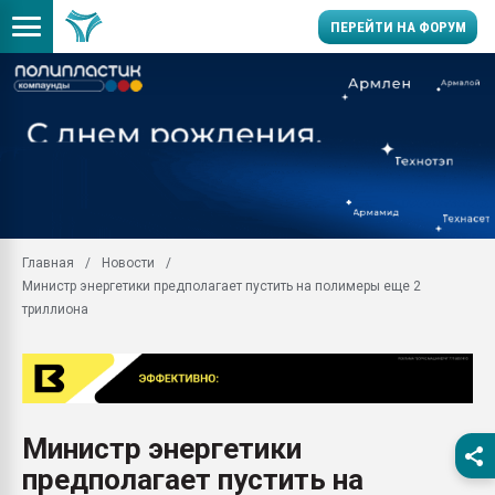
ПЕРЕЙТИ НА ФОРУМ
Помощь в подборе мат
Вакуум-формовочные 
ближайшее подмосковье
Подмосковье, Москва
28.07.2026 Автоматиза
первый план в перераб
Главная
Новости
пластмасс
Министр энергетики предполагает пустить на полимеры еще 2
28.07.2026 "Техноникол
триллиона
ситуацией на строител
Всё, что касается выду
бутылок
Материал поверхности 
вакуумного формовани
Министр энергетики
предполагает пустить на
Продам отходы Компо
поликарбоната и АБС-п