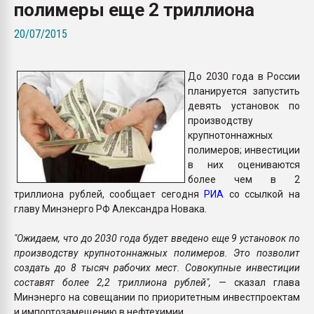
полимеры еще 2 триллиона
Armaloy PC/ABS-1IM че
20/07/2015
ПЕРЕЙТИ НА 
До 2030 года в России
планируется запустить
девять установок по
производству
крупнотоннажных
полимеров; инвестиции
в них оцениваются
более чем в 2
триллиона рублей, сообщает сегодня
РИА
со ссылкой на
главу Минэнерго РФ Александра Новака.
"Ожидаем, что до 2030 года будет введено еще 9 установок по
производству крупнотоннажных полимеров. Это позволит
создать до 8 тысяч рабочих мест. Совокупные инвестиции
составят более 2,2 триллиона рублей",
— сказал глава
Минэнерго на совещании по приоритетным инвестпроектам
и импортозамещению в нефтехимии.