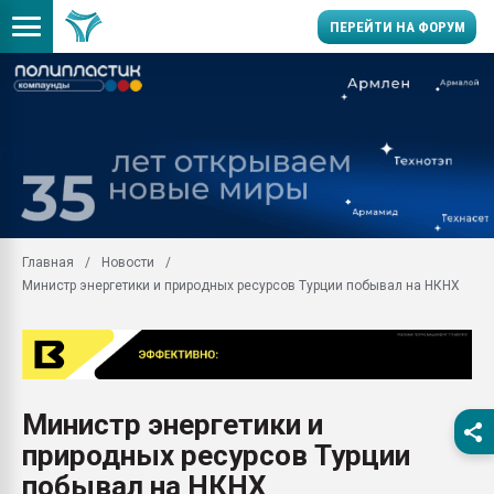
ПЕРЕЙТИ НА ФОРУМ
Продажа готового бизн
производство SPC лам
цикла
29.07.2026 ФРП помог 
заводу пластмасс" зах
ППЭ
Главная
Новости
Помощь в подборе мат
Министр энергетики и природных ресурсов Турции побывал на НКНХ
Вакуум-формовочные 
ближайшее подмосковье
Подмосковье, Москва
28.07.2026 Автоматиза
первый план в перераб
Министр энергетики и
пластмасс
природных ресурсов Турции
28.07.2026 "Техноникол
ситуацией на строител
побывал на НКНХ