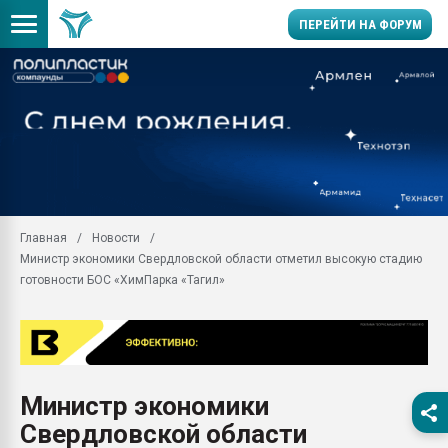
ПЕРЕЙТИ НА ФОРУМ
Продажа готового бизн
производство SPC лам
цикла
29.07.2026 ФРП помог 
заводу пластмасс" зах
ППЭ
Главная
Новости
Помощь в подборе мат
Министр экономики Свердловской области отметил высокую стадию
Вакуум-формовочные 
готовности БОС «ХимПарка «Тагил»
ближайшее подмосковье
Подмосковье, Москва
28.07.2026 Автоматиза
первый план в перераб
пластмасс
Министр экономики
28.07.2026 "Техноникол
Свердловской области
ситуацией на строител