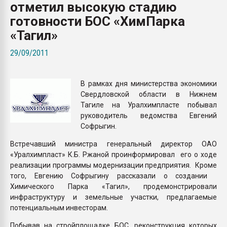
отметил высокую стадию
Всё, что касается выду
бутылок
готовности БОС «ХимПарка
«Тагил»
ПЕРЕЙТИ НА 
29/09/2011
В рамках дня министерства экономики
Свердловской области в Нижнем
Тагиле на Уралхимпласте побывал
руководитель ведомства Евгений
Софрыгин.
Встречавший министра генеральный директор ОАО
«Уралхимпласт» К.Б. Ржаной проинформировал его о ходе
реализации программы модернизации предприятия. Кроме
того, Евгению Софрыгину рассказали о создании
Химического Парка «Тагил», продемонстрировали
инфраструктуру и земельные участки, предлагаемые
потенциальным инвесторам.
Побывав на стройплощадке БОС, реконструкция которых