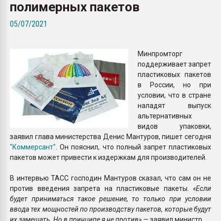
полимерных пакетов
Всё, что касается выду
бутылок
05/07/2021
ПЕРЕЙТИ НА 
Минпромторг
поддерживает запрет
пластиковых пакетов
в России, но при
условии, что в стране
наладят выпуск
альтернативных
видов упаковки,
заявил глава министерства Денис Мантуров, пишет сегодня
"Коммерсант"
. Он пояснил, что полный запрет пластиковых
пакетов может привести к издержкам для производителей.
В интервью ТАСС господин Мантуров сказал, что сам он не
против введения запрета на пластиковые пакеты.
«Если
будет приниматься такое решение, то только при условии
ввода тех мощностей по производству пакетов, которые будут
их замещать. Но в принципе я не против»,—
заявил министр.