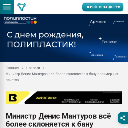
ПЕРЕЙТИ НА ФОРУМ
Продажа готового бизн
производство SPC лам
цикла
29.07.2026 ФРП помог 
заводу пластмасс" зах
ППЭ
Главная
Новости
Помощь в подборе мат
Министр Денис Мантуров всё более склоняется к бану полимерных
Вакуум-формовочные 
пакетов
ближайшее подмосковье
Подмосковье, Москва
28.07.2026 Автоматиза
первый план в перераб
пластмасс
Министр Денис Мантуров всё
28.07.2026 "Техноникол
более склоняется к бану
ситуацией на строител