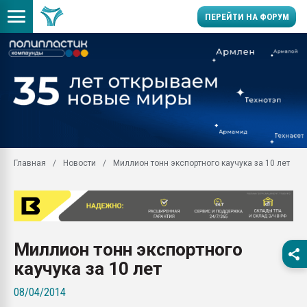
ПЕРЕЙТИ НА ФОРУМ
Продажа готового бизн
производство SPC лам
цикла
29.07.2026 ФРП помог 
заводу пластмасс" зах
ППЭ
Главная
Новости
Миллион тонн экспортного каучука за 10 лет
Помощь в подборе мат
Вакуум-формовочные 
ближайшее подмосковье
Подмосковье, Москва
28.07.2026 Автоматиза
Миллион тонн экспортного
первый план в перераб
пластмасс
каучука за 10 лет
28.07.2026 "Техноникол
08/04/2014
ситуацией на строител