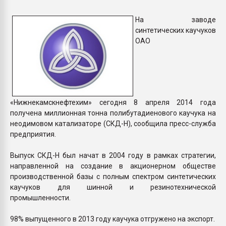
Всё, что касается выду
бутылок
На заводе
синтетических каучуков
ОАО
ПЕРЕЙТИ НА 
«Нижнекамскнефтехим» сегодня 8 апреля 2014 года
получена миллионная тонна полибутадиенового каучука на
неодимовом катализаторе (СКД-Н), сообщила пресс-служба
предприятия.
Выпуск СКД-Н был начат в 2004 году в рамках стратегии,
направленной на создание в акционерном обществе
производственной базы с полным спектром синтетических
каучуков для шинной и резинотехнической
промышленности.
98% выпущенного в 2013 году каучука отгружено на экспорт.