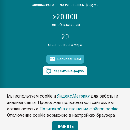
специалистов в день на нашем форуме
>20 000
тем обсуждается
20
стран со всего мира
написать нам
перейти на форум
Мы используем cookie и
Яндекс.Метрику
для работы и
ПластЭксперт © 2006. Все права защищены
анализа сайта. Продолжая пользоваться сайтом, вы
Разрешается копирование материалов сайта с обязательной
ссылкой на www.e-plastic.ru
соглашаетесь с
Политикой в отношении файлов cookie
.
Отключение cookie возможно в настройках браузера.
Разработка сайта
ПРИНЯТЬ