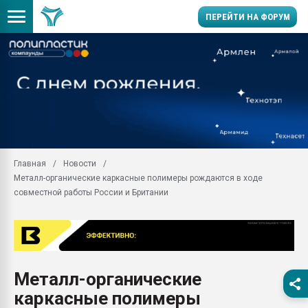
ПЕРЕЙТИ НА ФОРУМ
Продажа готового бизн
производство SPC лам
цикла
29.07.2026 ФРП помог 
заводу пластмасс" зах
ППЭ
Главная
Новости
Помощь в подборе мат
Металл-органические каркасные полимеры рождаются в ходе
Вакуум-формовочные 
совместной работы России и Британии
ближайшее подмосковье
Подмосковье, Москва
28.07.2026 Автоматиза
первый план в перераб
пластмасс
Металл-органические
28.07.2026 "Техноникол
каркасные полимеры
ситуацией на строител