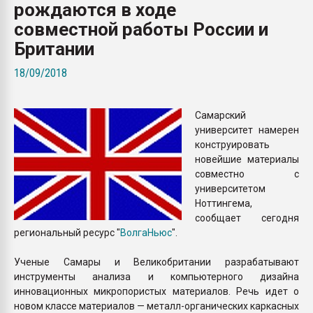
рождаются в ходе
Всё, что касается выду
бутылок
совместной работы России и
Британии
ПЕРЕЙТИ НА 
18/09/2018
Самарский
университет намерен
конструировать
новейшие материалы
совместно с
университетом
Ноттингема,
сообщает сегодня
региональный ресурс "
ВолгаНьюс
".
Ученые Самары и Великобритании разрабатывают
инструменты анализа и компьютерного дизайна
инновационных микропористых материалов. Речь идет о
новом классе материалов — металл-органических каркасных