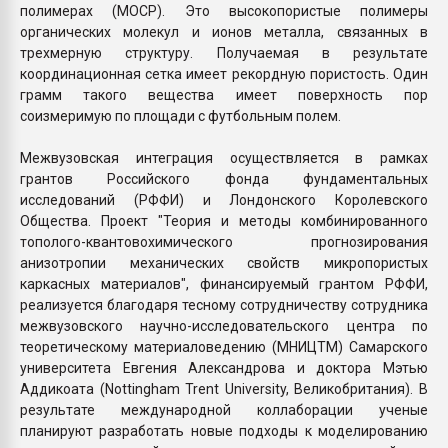
полимерах (MOCP). Это высокопористые полимеры
органических молекул и ионов металла, связанных в
трехмерную структуру. Получаемая в результате
координационная сетка имеет рекордную пористость. Один
грамм такого вещества имеет поверхность пор
соизмеримую по площади с футбольным полем.
Межвузовская интеграция осуществляется в рамках
грантов Российского фонда фундаментальных
исследований (РФФИ) и Лондонского Королевского
Общества. Проект "Теория и методы комбинированного
тополого-квантовохимического прогнозирования
анизотропии механических свойств микропористых
каркасных материалов", финансируемый грантом РФФИ,
реализуется благодаря тесному сотрудничеству сотрудника
межвузовского научно-исследовательского центра по
теоретическому материаловедению (МНИЦТМ) Самарского
университета Евгения Александрова и доктора Мэтью
Аддикоата (Nottingham Trent University, Великобритания). В
результате международной коллаборации ученые
планируют разработать новые подходы к моделированию