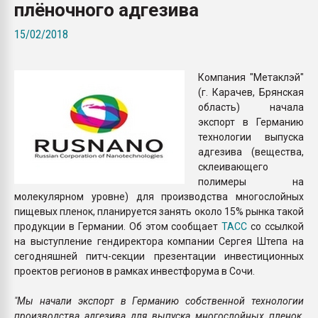
плёночного адгезива
Всё, что касается выду
бутылок
15/02/2018
ПЕРЕЙТИ НА 
Компания "Метаклэй"
(г. Карачев, Брянская
область) начала
экспорт в Германию
технологии выпуска
адгезива (вещества,
склеивающего
полимеры на
молекулярном уровне) для производства многослойных
пищевых пленок, планируется занять около 15% рынка такой
продукции в Германии. Об этом сообщает
ТАСС
со ссылкой
на выступление гендиректора компании Сергея Штепа на
сегодняшней питч-секции презентации инвестиционных
проектов регионов в рамках инвестфорума в Сочи.
"Мы начали экспорт в Германию собственной технологии
производства адгезива для выпуска многослойных пленок,