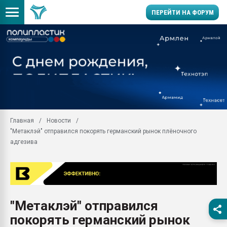
ПЕРЕЙТИ НА ФОРУМ
Продажа готового бизн
производство SPC лам
цикла
29.07.2026 ФРП помог 
заводу пластмасс" зах
ППЭ
Главная
Новости
Помощь в подборе мат
"Метаклэй" отправился покорять германский рынок плёночного
Вакуум-формовочные 
адгезива
ближайшее подмосковье
Подмосковье, Москва
28.07.2026 Автоматиза
первый план в перераб
пластмасс
"Метаклэй" отправился
28.07.2026 "Техноникол
покорять германский рынок
ситуацией на строител