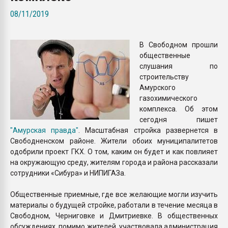
Всё, что касается выду
08/11/2019
бутылок
В Свободном прошли
ПЕРЕЙТИ НА 
общественные
слушания по
строительству
Амурского
газохимического
комплекса. Об этом
сегодня пишет
"Амурская правда"
. Масштабная стройка развернется в
Свободненском районе. Жители обоих муниципалитетов
одобрили проект ГКХ. О том, каким он будет и как повлияет
на окружающую среду, жителям города и района рассказали
сотрудники «Сибура» и НИПИГАЗа.
Общественные приемные, где все желающие могли изучить
материалы о будущей стройке, работали в течение месяца в
Свободном, Черниговке и Дмитриевке. В общественных
обсуждениях, помимо жителей, участвовала администрация