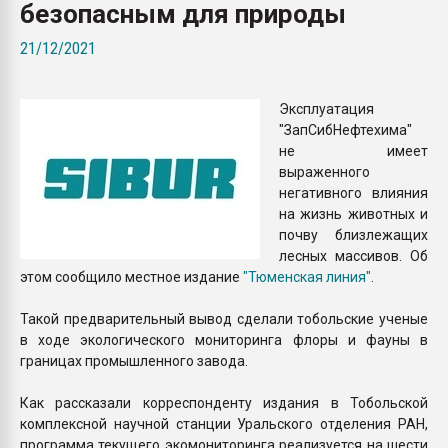
безопасным для природы
Всё, что касается выду
бутылок
21/12/2021
ПЕРЕЙТИ НА 
Эксплуатация
"ЗапСибНефтехима"
не имеет
выраженного
негативного влияния
на жизнь животных и
почву близлежащих
лесных массивов. Об
этом сообщило местное издание
"Тюменская линия"
.
Такой предварительный вывод сделали тобольские ученые
в ходе экологического мониторинга флоры и фауны в
границах промышленного завода.
Как рассказали корреспонденту издания в Тобольской
комплексной научной станции Уральского отделения РАН,
программа текущего экомониторинга реализуется на шести