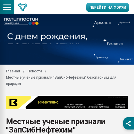
ПЕРЕЙТИ НА ФОРУМ
Продажа готового бизн
производство SPC лам
цикла
29.07.2026 ФРП помог 
заводу пластмасс" зах
ППЭ
Главная
Новости
Помощь в подборе мат
Местные ученые признали "ЗапСибНефтехим" безопасным для
Вакуум-формовочные 
природы
ближайшее подмосковье
Подмосковье, Москва
28.07.2026 Автоматиза
первый план в перераб
пластмасс
Местные ученые признали
28.07.2026 "Техноникол
"ЗапСибНефтехим"
ситуацией на строител