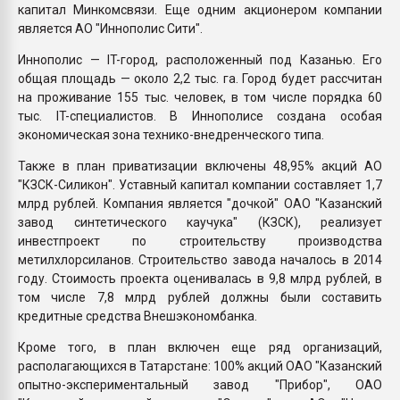
капитал Минкомсвязи. Еще одним акционером компании
является АО "Иннополис Сити".
Иннополис — IT-город, расположенный под Казанью. Его
общая площадь — около 2,2 тыс. га. Город будет рассчитан
на проживание 155 тыс. человек, в том числе порядка 60
тыс. IT-специалистов. В Иннополисе создана особая
экономическая зона технико-внедренческого типа.
Также в план приватизации включены 48,95% акций АО
"КЗСК-Силикон". Уставный капитал компании составляет 1,7
млрд рублей. Компания является "дочкой" ОАО "Казанский
завод синтетического каучука" (КЗСК), реализует
инвестпроект по строительству производства
метилхлорсиланов. Строительство завода началось в 2014
году. Стоимость проекта оценивалась в 9,8 млрд рублей, в
том числе 7,8 млрд рублей должны были составить
кредитные средства Внешэкономбанка.
Кроме того, в план включен еще ряд организаций,
располагающихся в Татарстане: 100% акций ОАО "Казанский
опытно-экспериментальный завод "Прибор", ОАО