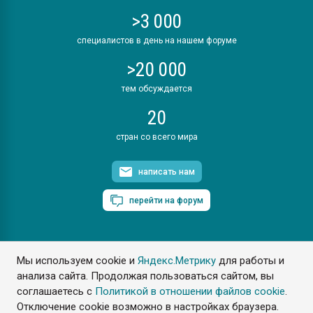
>3 000
специалистов в день на нашем форуме
>20 000
тем обсуждается
20
стран со всего мира
написать нам
перейти на форум
Мы используем cookie и
Яндекс.Метрику
для работы и
ПластЭксперт © 2006. Все права защищены
анализа сайта. Продолжая пользоваться сайтом, вы
Разрешается копирование материалов сайта с обязательной
ссылкой на www.e-plastic.ru
соглашаетесь с
Политикой в отношении файлов cookie
.
Отключение cookie возможно в настройках браузера.
Разработка сайта