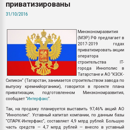
приватизированы
Всё, что касается выду
бутылок
31/10/2016
ПЕРЕЙТИ НА 
Минэкономразвития
(МЭР) РФ предлагает в
2017-2019 годах
приватизировать акции
оператора
строительства IT-
города Иннополис в
Татарстане и АО "КЗСК-
Силикон" (Татарстан, занимается строительством завода по
выпуску кремнийорганики), говорится в проекте плана
приватизации, подготовленном Минэкономразвития,
сообщает "
Интерфакс
".
Так, на продажу планируется выставить 97,46% акций АО
"Иннополис". Уставный капитал компании, по данным базы
"СПАРК-Интерфакс", составляет 4,9 млрд рублей. Большую
часть средств — 4,7 млрд рублей — внесло в уставный