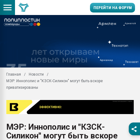
ПЕРЕЙТИ НА ФОРУМ
Продажа готового бизн
производство SPC лам
цикла
29.07.2026 ФРП помог 
заводу пластмасс" зах
ППЭ
Главная
Новости
Помощь в подборе мат
МЭР: Иннополис и "КЗСК-Силикон" могут быть вскоре
Вакуум-формовочные 
приватизированы
ближайшее подмосковье
Подмосковье, Москва
28.07.2026 Автоматиза
первый план в перераб
пластмасс
МЭР: Иннополис и "КЗСК-
28.07.2026 "Техноникол
Силикон" могут быть вскоре
ситуацией на строител