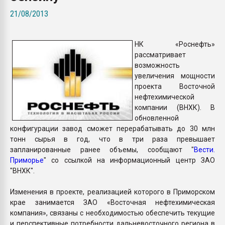
Всё, что касается выду
21/08/2013
бутылок
НК «Роснефть»
ПЕРЕЙТИ НА 
рассматривает
возможность
увеличения мощности
проекта Восточной
нефтехимической
компании (ВНХК). В
обновленной
конфигурации завод сможет перерабатывать до 30 млн
тонн сырья в год, что в три раза превышает
запланированные ранее объемы, сообщают "
Вести.
Приморье
" со ссылкой на информационный центр ЗАО
"ВНХК".
Изменения в проекте, реализацией которого в Приморском
крае занимается ЗАО «Восточная нефтехимическая
компания», связаны с необходимостью обеспечить текущие
и перспективные потребности дальневосточного региона в