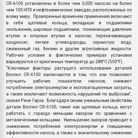
CR-6100 установлены в более чем 5,000 насосах на более
чем 100 НПЗ и нефтехимических заводах, расположенных по
всему миру. Проверенные временем применения включают
в себя щелевые кольца, вкладыши в подшипники
скольжения, шаровые подшипники, понижающие давление
втулки и опорные втулки в насосах, перекачивающих
конденсат, легкие углеводороды, сернистую воду,
сжиженный газ, бензин и другие агрессивные жидкости.
Рабочие условия в фактических примерах установки
варьируются от криогенных температур до 288°C (550°F).
“Ключевые факторы растущего использования деталей
Веспел CR-6100 заключаются в том, что они позволяют
улучшить рабочие показатели насосов, снижают
потребление электроэнергии и эксплуатационные затраты,
а также исключают возможность нарушений по выбросам”,
сказал Рене Гарза. Благодаря своим уникальным свойствам
детали Веспел CR-6100, такие как щелевые кольца, могут
работать с гораздо меньшим зазором по сравнению с
металическими кольцами. Уменьшение зазоров приводит к
снижениею потребления электроэнергии и повышению
эффективности насоса, а также к значительному снижению