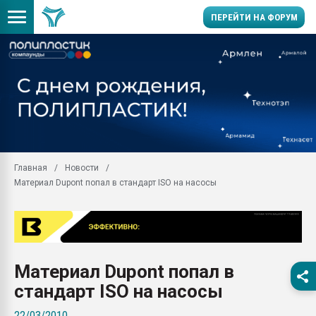
ПЕРЕЙТИ НА ФОРУМ
Помощь в подборе мат
Вакуум-формовочные 
ближайшее подмосковье
Подмосковье, Москва
28.07.2026 Автоматиза
первый план в перераб
Главная
Новости
пластмасс
Материал Dupont попал в стандарт ISO на насосы
28.07.2026 "Техноникол
ситуацией на строител
Всё, что касается выду
бутылок
Материал Dupont попал в
Материал поверхности 
вакуумного формовани
стандарт ISO на насосы
Продам отходы Компо
22/03/2010
поликарбоната и АБС-п