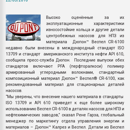
Armaloy PC/ABS-1IM че
Высоко оценённые за их
ПЕРЕЙТИ НА 
эксплуатационные характеристики
износостойкие кольца и другие детали
центробежных насосов для НПЗ из
материала Дюпон™ Веспел CR-6100
недавно были внесены в международный стандарт ISO
13709 и стандарт американского института нефти API 610,
сообщила пресс-служба Дюпон. Последние выпуски обех
стандартов включают PFA (перфторалкоси) полимер
армированный углеродными волокнами, стандартный
композиционный материал Дюпон™ Веспел® CR-6100, как
рекомендованный материал для стационарных деталей
насосов.
“Мы уверены, что внесение нашего материала в стандарты
ISO 13709 и API 610 приведет к еще более широкому
использованию Веспел CR-6100 в деталях насосов для НПЗ и
нефтехимических заводов,” сказал Рене Гарза, глобальный
менеджер по маркетингу отдела управления энергии и
материалов – Дюпон™ Калрез и Веспел. Детали из Веспел