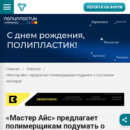
ПЕРЕЙТИ НА ФОРУМ
28.07.2026 Автоматиза
первый план в перераб
пластмасс
28.07.2026 "Техноникол
ситуацией на строител
Всё, что касается выду
Главная
Новости
бутылок
«Мастер Айс» предлагает полимерщикам подумать о состоянии
Материал поверхности 
чиллеров
вакуумного формовани
Продам отходы Компо
поликарбоната и АБС-п
Armaloy PC/ABS-1IM че
26.07.2022 "Сибирский т
«Мастер Айс» предлагает
намного дороже
полимерщикам подумать о
Профильная литератур