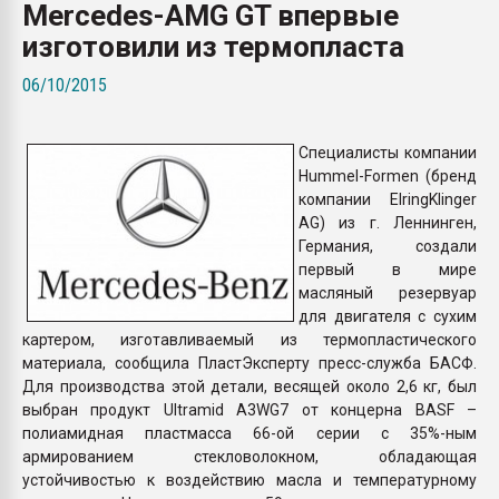
Mercedes-AMG GT впервые
пластмасс
изготовили из термопласта
28.07.2026 "Техноникол
ситуацией на строител
06/10/2015
ПЕРЕЙТИ НА 
Специалисты компании
Hummel-Formen (бренд
компании ElringKlinger
AG) из г. Леннинген,
Германия, создали
первый в мире
масляный резервуар
для двигателя с сухим
картером, изготавливаемый из термопластического
материала, сообщила ПластЭксперту пресс-служба БАСФ.
Для производства этой детали, весящей около 2,6 кг, был
выбран продукт Ultramid A3WG7 от концерна BASF –
полиамидная пластмасса 66-ой серии с 35%-ным
армированием стекловолокном, обладающая
устойчивостью к воздействию масла и температурному