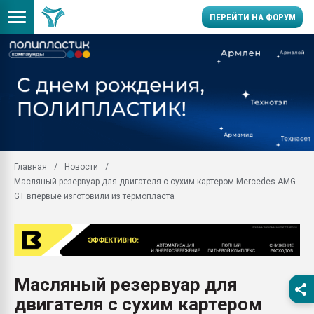
ПЕРЕЙТИ НА ФОРУМ
11.09.2020 Нанотрубки
универсальны, что рос
умельцы изготовили м
колонок полностью из 
Продажа готового бизн
производство SPC лам
цикла
Главная
Новости
Масляный резервуар для двигателя с сухим картером Mercedes-AMG
29.07.2026 ФРП помог 
заводу пластмасс" зах
GT впервые изготовили из термопласта
ППЭ
Помощь в подборе мат
Вакуум-формовочные 
ближайшее подмосковье
Подмосковье, Москва
Масляный резервуар для
двигателя с сухим картером
28.07.2026 Автоматиза
первый план в перераб