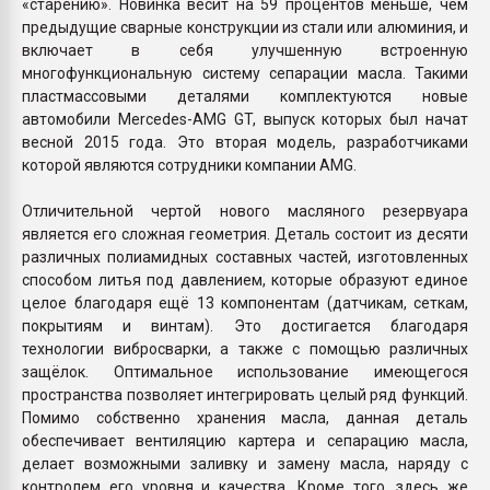
«старению». Новинка весит на 59 процентов меньше, чем
предыдущие сварные конструкции из стали или алюминия, и
включает в себя улучшенную встроенную
многофункциональную систему сепарации масла. Такими
пластмассовыми деталями комплектуются новые
автомобили Mercedes-AMG GT, выпуск которых был начат
весной 2015 года. Это вторая модель, разработчиками
которой являются сотрудники компании AMG.
Отличительной чертой нового масляного резервуара
является его сложная геометрия. Деталь состоит из десяти
различных полиамидных составных частей, изготовленных
способом литья под давлением, которые образуют единое
целое благодаря ещё 13 компонентам (датчикам, сеткам,
покрытиям и винтам). Это достигается благодаря
технологии вибросварки, а также с помощью различных
защёлок. Оптимальное использование имеющегося
пространства позволяет интегрировать целый ряд функций.
Помимо собственно хранения масла, данная деталь
обеспечивает вентиляцию картера и сепарацию масла,
делает возможными заливку и замену масла, наряду с
контролем его уровня и качества. Кроме того, здесь же