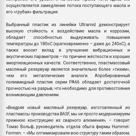
осуществляется замедление потока поступающего масла и
его «грубая» фильтрация.
Выбранный пластик из линейки Ultramid демонстрирует
высокую стойкость к воздействию масла и коррозии,
обладает способностью выдерживать повышения
температуры до 180оС (кратковременно – даже до 240оС), а
также вносит вклад в улучшение вибрационных и
акустических параметров – по причине жёсткости и хороших
амортизационных качеств. Соответственно, пластмассовый
масляный резервуар является значительно более «тихим»,
чем его металлические аналоги. Апробированный
полиамидный пластик серии PA66 обладает достаточной
прочностью на разрыв, что необходимо для противостояния
возникающим давлениям.
«Внедряя новый масляный резервуар, изготовленный из
пластмассы производства BASF, мы не просто модернизируем
прежнюю конструкцию из сварного алюминия»,
– говорит
Томас Вольф, руководитель отдела сбыта фирмы Hummel-
Formen. –
«Мы оптимизировали всю структуру таким образом,