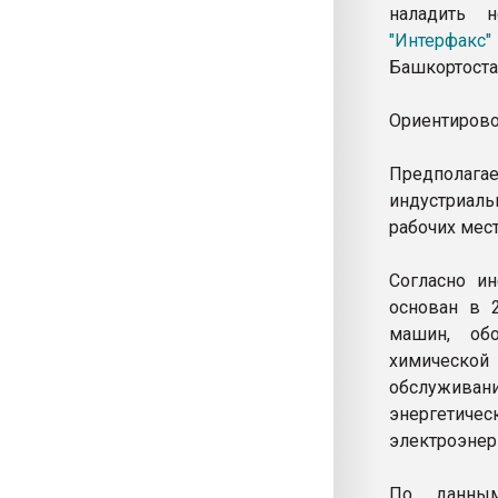
наладить н
"Интерфакс"
Башкортоста
Ориентирово
Предполага
индустриаль
рабочих мест
Согласно и
основан в 2
машин, об
химической
обслужива
энергети
электроэнер
По данным