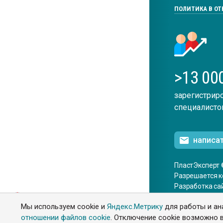
ПОЛИТИКА В О
>13 00
зарегистрир
специалисто
написа
ПластЭксперт 
Разрешается к
Разработка са
ENG
Мы используем cookie и
Яндекс.Метрику
для работы и ан
отношении файлов cookie
. Отключение cookie возможно в