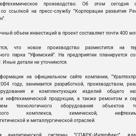
ефтехимическое производство. Об этом сегодня с
со ссылкой на пресс-службу "Корпорации развития Ре
н".
чный объем инвестиций в проект составляет почти 400 мл
ется, что новое производство разместится на тер
ного парка "Уфимский". На предприятии планируется со
. Иные детали не уточняются.
нформации на официальном сайте компании, "Уралтехп
004 году, занимается разработкой, производством, реа
орудования и комплектующих изделий общего назн
 и нефтехимической продукции, а также ремонтом и с
нием технологичного оборудования объектов то
ческого комплекса, химической, нефтехими
гетической и металлургической отраслей.
 аналитической системы "СПАРК-Интерфакс", вла