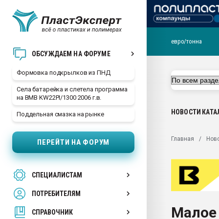
евро/тонна
Продажа готового бизн
ОБСУЖДАЕМ НА ФОРУМЕ
производство SPC лам
цикла
Формовка подкрылков из ПНД
29.07.2026 ФРП помог 
Села батарейка и слетела программа
заводу пластмасс" зах
на BMB KW22PI/1300 2006 г.в.
ППЭ
НОВОСТИ
КАТА
Поддельная смазка на рынке
Помощь в подборе мат
Вакуум-формовочные 
Главная
Нов
ПЕРЕЙТИ НА ФОРУМ
ближайшее подмосковье
Подмосковье, Москва
28.07.2026 Автоматиза
СПЕЦИАЛИСТАМ
первый план в перераб
пластмасс
ПОТРЕБИТЕЛЯМ
28.07.2026 "Техноникол
Малое
ситуацией на строител
СПРАВОЧНИК