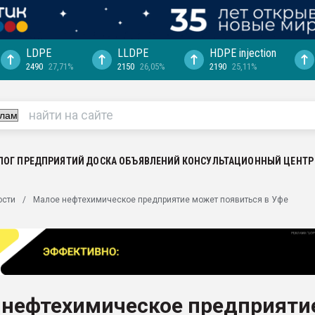
LDPE
LLDPE
HDPE injection
2490
27,71%
2150
26,05%
2190
25,11%
еса -
ината полного
"Ижевскому
ватить рынок
ЛОГ ПРЕДПРИЯТИЙ
ДОСКА ОБЪЯВЛЕНИЙ
КОНСУЛЬТАЦИОННЫЙ ЦЕНТР
ериала
машины:
ости
Малое нефтехимическое предприятие может появиться в Уфе
, с.-в.
ция выходит на
отке
ь" довольна
 нефтехимическое предприяти
ьном рынке