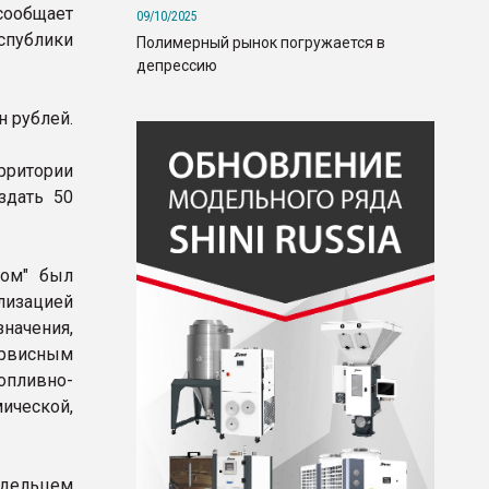
ообщает
09/10/2025
спублики
Полимерный рынок погружается в
депрессию
н рублей.
ритории
здать 50
ром" был
лизацией
ачения,
ервисным
пливно-
ческой,
дельцем