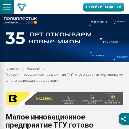
ПЕРЕЙТИ НА ФОРУМ
Продажа готового бизн
производство SPC лам
цикла
29.07.2026 ФРП помог 
заводу пластмасс" зах
ППЭ
Главная
Новости
Помощь в подборе мат
Малое инновационное предприятие ТГУ готово удивить мир пленками
Вакуум-формовочные 
с наночастицами и веществами
ближайшее подмосковье
Подмосковье, Москва
28.07.2026 Автоматиза
первый план в перераб
пластмасс
Малое инновационное
28.07.2026 "Техноникол
предприятие ТГУ готово
ситуацией на строител