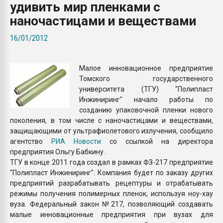
удивить мир пленками с
Всё, что касается выду
бутылок
наночастицами и веществами
16/01/2012
ПЕРЕЙТИ НА 
Малое инновационное предприятие
Томского государственного
университета (ТГУ) "Полипласт
Инжиниринг" начало работы по
созданию упаковочной пленки нового
поколения, в том числе с наночастицами и веществами,
защищающими от ультрафиолетового излучения, сообщило
агентство
РИА Новости
со ссылкой на директора
предприятия Ольгу Бабкину.
ТГУ в конце 2011 года создал в рамках ФЗ-217 предприятие
"Полипласт Инжиниринг". Компания будет по заказу других
предприятий разрабатывать рецептуры и отрабатывать
режимы получения полимерных пленок, используя ноу-хау
вуза. Федеральный закон №217, позволяющий создавать
малые инновационные предприятия при вузах для