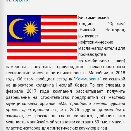
Всё, что касается выду
бутылок
Биохимический
холдинг "Оргхим"
ПЕРЕЙТИ НА 
(Нижний Новгород,
выпускает
нефтехимические
масла-наполнители для
производства
автомобильных шин)
намерены запустить производство неканцерогенных
технических масел-пластификаторов в Малайзии в 2018
году. Об этом сообщает сегодня "
Коммерсант
" со ссылкой
на директора холдинга Николай Ходов. По его словам, в
феврале 2017 года компания рассчитывает получить
разрешение на строительство предприятия от местных
муниципальных органов.
«Мы приобрели землю, сделали
проект, адаптировали его, и в 2018 году он должен быть
запущен»,
— рассказал глава холдинга, добавив, что
мощность малайзийской установки составит 50 тыс. т масел-
пластификаторов для синтетических каучуков в год.