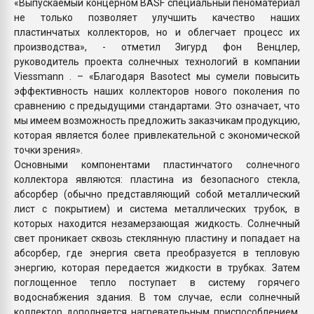
«Выпускаемый концерном BASF специальный пеноматериал
не только позволяет улучшить качество наших
пластинчатых коллекторов, но и облегчает процесс их
производства», - отметил Зигурд фон Венцлер,
руководитель проекта солнечных технологий в компании
Viessmann . – «Благодаря Basotect мы сумели повысить
эффективность наших коллекторов нового поколения по
сравнению с предыдущими стандартами. Это означает, что
мы имеем возможность предложить заказчикам продукцию,
которая является более привлекательной с экономической
точки зрения».
Основными компонентами пластинчатого солнечного
коллектора являются: пластина из безопасного стекла,
абсорбер (обычно представляющий собой металлический
лист с покрытием) и система металлических трубок, в
которых находится незамерзающая жидкость. Солнечный
свет проникает сквозь стеклянную пластину и попадает на
абсорбер, где энергия света преобразуется в тепловую
энергию, которая передается жидкости в трубках. Затем
поглощенное тепло поступает в систему горячего
водоснабжения здания. В том случае, если солнечный
коллектор дополняется нагревательным приспособлением,