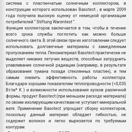
система с пластинчатым солнечным коллектором, в
конструкции которого использован Basotect , в марте 2009
года получила высокую оценку от немецкой организации
потребителей “ Stiftung Warentest ”.
Функция коллекторов заключается в том, чтобы в течение
всего срока службы поглотить как можно больше
солнечного света. В этой связи при их изготовлении следует
использовать долговечные материалы с замедленным
пропусканием тепла. Пеноматериал Basotect практически не
выделяет никаких летучих веществ, способных затруднить
улавливание солнечной радиации (например, в результате
образования тумана позади стеклянных пластин), и тем
самым снизить эффективность работы коллектора.
Благодаря хорошим показателям теплопроводности (<0,035
Вт/м* K ) и возможности использования кусков различной
формы, продукт Basotect (при меньшем расходе материала)
по своим изолирующим качествам не уступает минеральной
вате. Применение Basotect упрощает сборку коллекторов,
поскольку данный материал обладает гибкостью, не
содержит волокон и легко вырезается по требуемым
контурам.