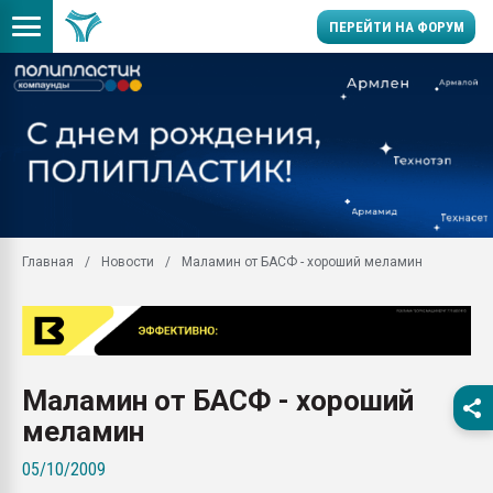
ПЕРЕЙТИ НА ФОРУМ
Продажа готового бизн
производство SPC лам
цикла
29.07.2026 ФРП помог 
заводу пластмасс" зах
ППЭ
Главная
Новости
Маламин от БАСФ - хороший меламин
Помощь в подборе мат
Вакуум-формовочные 
ближайшее подмосковье
Подмосковье, Москва
28.07.2026 Автоматиза
Маламин от БАСФ - хороший
первый план в перераб
пластмасс
меламин
28.07.2026 "Техноникол
05/10/2009
ситуацией на строител