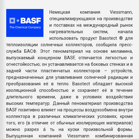
Всё, что касается выду
бутылок
Немецкая компания Viessmann,
специализирующаяся на производстве
и поставках на международный рынок
ПЕРЕЙТИ НА 
нагревательных систем, начала
использовать продукт Basotect ® для
теплоизоляции солнечных коллекторов, сообщила пресс-
служба БАСФ. Этот пеноматериал на основе меламина,
выпускаемый концерном BASF, отличается легкостью и
огнестойкостью; он устанавливается на боковых стенках и в
задней части пластинчатых коллекторов – устройств,
предназначенных для улавливания солнечной радиации и
преобразования её в тепло. Basotect обладает высокой
изоляционной способностью и сохраняет её в течение
длительного времени, даже в условиях воздействия
высоких температур. Данный пеноматериал производства
BASF позитивно влияет на процессы воздухообмена внутри
коллектора в различных климатических условиях; кроме
того, его (в отличие от обычных изолирующих материалов)
можно разрез á ть на куски произвольной формы.
Выпущенная компанией Viessmann комбинированная