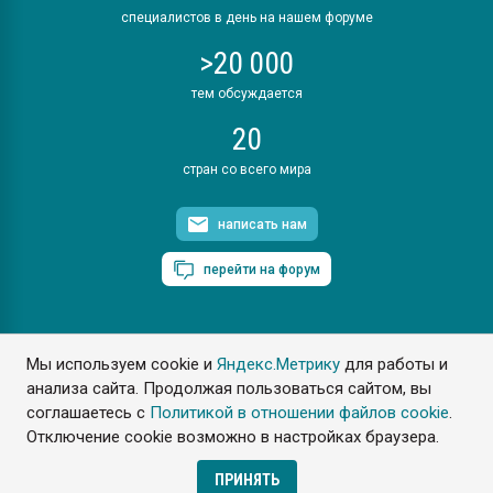
специалистов в день на нашем форуме
>20 000
тем обсуждается
20
стран со всего мира
написать нам
перейти на форум
Мы используем cookie и
Яндекс.Метрику
для работы и
ПластЭксперт © 2006. Все права защищены
анализа сайта. Продолжая пользоваться сайтом, вы
Разрешается копирование материалов сайта с обязательной
ссылкой на www.e-plastic.ru
соглашаетесь с
Политикой в отношении файлов cookie
.
Отключение cookie возможно в настройках браузера.
Разработка сайта
ПРИНЯТЬ