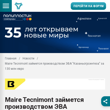
ПЕРЕЙТИ НА ФОРУМ
Продажа готового бизн
производство SPC лам
цикла
29.07.2026 ФРП помог 
заводу пластмасс" зах
ППЭ
Главная
Новости
Помощь в подборе мат
Maire Tecnimont займется производством ЭВА "Казаньогрсинтеза" за
Вакуум-формовочные 
130 млн евро
ближайшее подмосковье
Подмосковье, Москва
28.07.2026 Автоматиза
первый план в перераб
пластмасс
Maire Tecnimont займется
28.07.2026 "Техноникол
производством ЭВА
ситуацией на строител