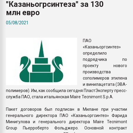
"Казаньогрсинтеза" за 130
Всё, что касается выду
бутылок
млн евро
05/08/2021
ПЕРЕЙТИ НА 
ПАО
«Казаньоргсинтез»
определило
подрядчика по
проекту нового
производства
сополимеров этилена
и винилацетата (ЭВА-
полимеров). Им, как сообщила сегодня ПластЭксперту пресс-
служба ПАО, стала итальянская Maire Tecnimont S.p.A.
Пакет договоров был подписан в Милане при участии
генерального директора ПАО «Казаньоргсинтез» Фарида
Минигулова и генерального директора Maire Tecnimont
Group Пьерроберто Фольджеро. Основной контракт