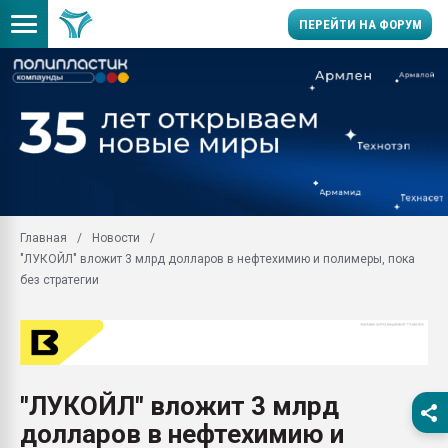
ПЕРЕЙТИ НА ФОРУМ
11.09.2020 Нанотрубки
универсальны, что рос
умельцы изготовили м
колонок полностью из 
Продажа готового бизн
производство SPC лам
цикла
Главная
Новости
"ЛУКОЙЛ" вложит 3 млрд долларов в нефтехимию и полимеры, пока
29.07.2026 ФРП помог 
заводу пластмасс" зах
без стратегии
ППЭ
Помощь в подборе мат
Вакуум-формовочные 
ближайшее подмосковье
Подмосковье, Москва
"ЛУКОЙЛ" вложит 3 млрд
долларов в нефтехимию и
28.07.2026 Автоматиза
первый план в перераб