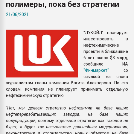
полимеры, пока без стратегии
пластмасс
21/06/2021
28.07.2026 "Техноникол
ситуацией на строител
"ЛУКОЙЛ" планирует
ПЕРЕЙТИ НА 
инвестировать в
нефтехимические
проекты в ближайшие
6 лет около $3 млрд,
сообщило ИА
"Финмаркет"
со
ссылкой на слова
журналистам главы компании Вагита Алекперова. По его
словам, компания не планирует принимать отдельную
нефтехимическую стратегию.
"Нет, мы делаем стратегию нефтехимии на базе наших
нефтеперерабатывающих заводов, на базе наших
полупродукций, поэтому отдельной стратегии как таковой не
будет, а будет так называемые дальнейшая модернизация,
реконструкция и строительство новых объектов на базе