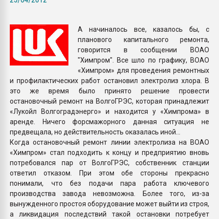
Всё, что касается выду
бутылок
А начиналось все, казалось бы, с
планового капитального ремонта,
ПЕРЕЙТИ НА 
говорится в сообщении ВОАО
"Химпром". Все шло по графику, ВОАО
«Химпром» для проведения ремонтных
и профилактических работ остановил электролиз хлора. В
это же время было принято решение провести
остановочный ремонт на ВолгоГРЭС, которая принадлежит
«Лукойл Волгоградэнерго» и находится у «Химпрома» в
аренде. Ничего форсмажорного данная ситуация не
предвещала, но действительность оказалась иной…
Когда остановочный ремонт линии электролиза на ВОАО
«Химпром» стал подходить к концу и предприятию вновь
потребовался пар от ВолгоГРЭС, собственник станции
ответил отказом. При этом обе стороны прекрасно
понимали, что без подачи пара работа ключевого
производства завода невозможна. Более того, из-за
вынужденного простоя оборудование может выйти из строя,
а ликвидация последствий такой остановки потребует