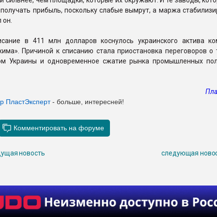
и сильнее, чем площадки, которые их окружают. И те заводы, кот
 получать прибыль, поскольку слабые вымрут, а маржа стабилизи
 он.
сание в 411 млн долларов коснулось украинского актива к
хима». Причиной к списанию стала приостановка переговоров о 
ом Украины и одновременное сжатие рынка промышленных по
Пла
ер ПластЭксперт
- больше, интересней!
ущая новость
следующая ново