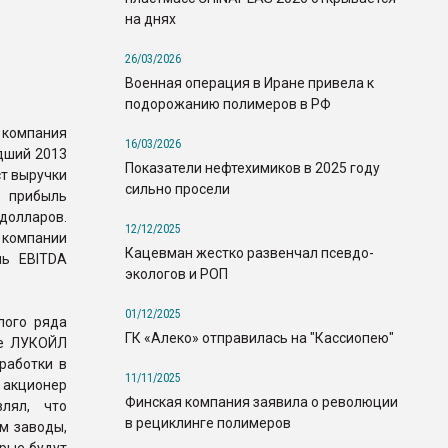
на днях
26/03/2026
Военная операция в Иране привела к
подорожанию полимеров в РФ
 компания
16/03/2026
дший 2013
Показатели нефтехимиков в 2025 году
ст выручки
сильно просели
 прибыль
долларов.
12/12/2025
компании
Кацевман жестко развенчал псевдо-
ль EBITDA
экологов и РОП
01/12/2025
лого ряда
ГК «Алеко» отправилась на "Кассиопею"
ие ЛУКОЙЛ
работки в
11/11/2025
е акционер
Финская компания заявила о революции
лял, что
в рециклинге полимеров
м заводы,