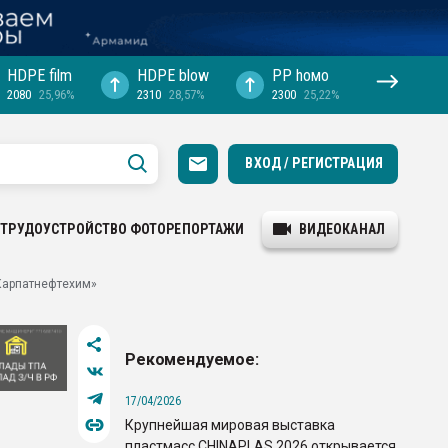
HDPE film
HDPE blow
PP hомо
2080
25,96%
2310
28,57%
2300
25,22%
ВХОД / РЕГИСТРАЦИЯ
ТРУДОУСТРОЙСТВО
ФОТОРЕПОРТАЖИ
ВИДЕОКАНАЛ
«Карпатнефтехим»
Рекомендуемое:
17/04/2026
Крупнейшая мировая выставка
пластмасс CHINAPLAS 2026 открывается