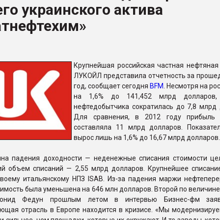
его украинского актива
рный цвет
атнефтехим»
ФОРУМ
Крупнейшая российская частная нефтяная
ЛУКОЙЛ представила отчетность за проше
год, сообщает сегодня
BFM
. Несмотря на ро
на 1,6% до 141,452 млрд долларов,
нефтедобытчика сократилась до 7,8 млрд 
Для сравнения, в 2012 году прибыль 
составляла 11 млрд долларов. Показате
вырос лишь на 1,6% до 16,67 млрд долларов.
ина падения доходности — неденежные списания стоимости це
ий объем списаний — 2,55 млрд долларов. Крупнейшее списан
своему итальянскому НПЗ ISAB. Из-за падения маржи нефтепере
оимость была уменьшена на 646 млн долларов. Второй по величин
онид Федун прошлым летом в интервью Бизнес-фм заяв
ющая отрасль в Европе находится в кризисе. «Мы модернизируе