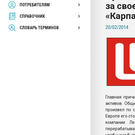
за сво
ПОТРЕБИТЕЛЯМ
Armaloy PC/ABS-1IM че
«Карп
СПРАВОЧНИК
ПЕРЕЙТИ НА 
20/02/2014
СЛОВАРЬ ТЕРМИНОВ
Главная прич
активов. Общ
произвел по 
Европе его ст
компании Ле
перерабатыва