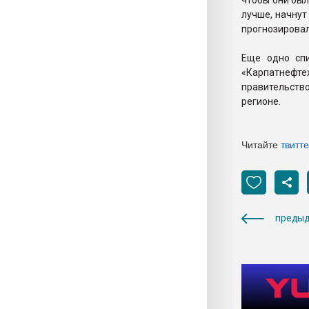
чтобы они был
лучше, начнут
прогнозировал
Еще одно спи
«Карпатнефте
правительств
регионе.
Читайте
твитт
предыд