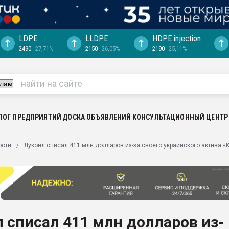
LDPE
LLDPE
HDPE injection
2490
27,71%
2150
26,05%
2190
25,11%
ериала
машины:
, с.-в.
ция выходит на
отке
ЛОГ ПРЕДПРИЯТИЙ
ДОСКА ОБЪЯВЛЕНИЙ
КОНСУЛЬТАЦИОННЫЙ ЦЕНТР
ь" довольна
ости
Лукойл списал 411 млн долларов из-за своего украинского актива 
ьном рынке
ва ПЭТ
пуансона для
я
 списал 411 млн долларов из-
зиция
ластика