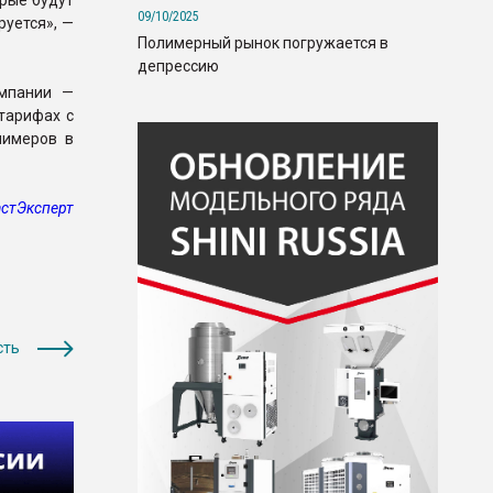
орые будут
09/10/2025
руется», —
Полимерный рынок погружается в
депрессию
омпании —
тарифах с
лимеров в
стЭксперт
сть