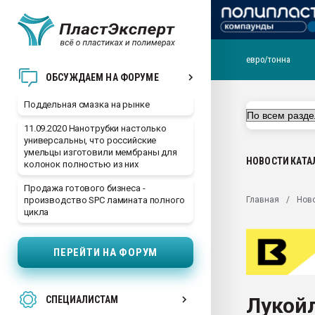
евро/тонна
Помощь в подборе мат
ОБСУЖДАЕМ НА ФОРУМЕ
Вакуум-формовочные 
Поддельная смазка на рынке
ближайшее подмосковье
Подмосковье, Москва
11.09.2020 Нанотрубки настолько
универсальны, что российские
28.07.2026 Автоматиза
умельцы изготовили мембраны для
первый план в перераб
НОВОСТИ
КАТА
колонок полностью из них
пластмасс
Продажа готового бизнеса -
28.07.2026 "Техноникол
Главная
Нов
производство SPC ламината полного
ситуацией на строител
цикла
Всё, что касается выду
бутылок
ПЕРЕЙТИ НА ФОРУМ
Материал поверхности 
вакуумного формовани
Лукойл
СПЕЦИАЛИСТАМ
Продам отходы Компо
поликарбоната и АБС-п