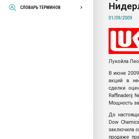
Нидер
Всё, что касается выду
СЛОВАРЬ ТЕРМИНОВ
бутылок
01/09/2009
ПЕРЕЙТИ НА 
Лукойла Лео
В июне 2009
акций в не
сделки оцен
Raffinaderij
Мощность зав
До настояще
Dow Chemica
заключила с
продаже пра