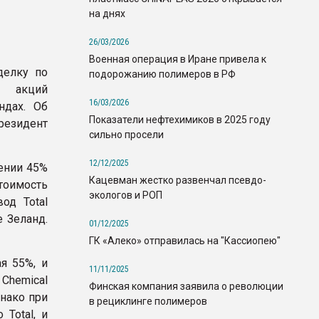
на днях
26/03/2026
Военная операция в Иране привела к
делку по
подорожанию полимеров в РФ
 акций
16/03/2026
ндах. Об
Показатели нефтехимиков в 2025 году
резидент
сильно просели
12/12/2025
ении 45%
Кацевман жестко развенчал псевдо-
тоимость
экологов и РОП
од Total
е Зеланд.
01/12/2025
ГК «Алеко» отправилась на "Кассиопею"
я 55%, и
11/11/2025
Chemical
Финская компания заявила о революции
днако при
в рециклинге полимеров
Total, и