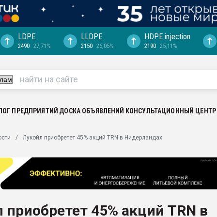
LDPE
LLDPE
HDPE injection
2490
27,71%
2150
26,05%
2190
25,11%
еса -
ината полного
"Ижевскому
ватить рынок
ЛОГ ПРЕДПРИЯТИЙ
ДОСКА ОБЪЯВЛЕНИЙ
КОНСУЛЬТАЦИОННЫЙ ЦЕНТР
ериала
машины:
ости
Лукойл приобретет 45% акций ТRN в Нидерландах
, с.-в.
ция выходит на
отке
ь" довольна
 приобретет 45% акций ТRN в
ьном рынке