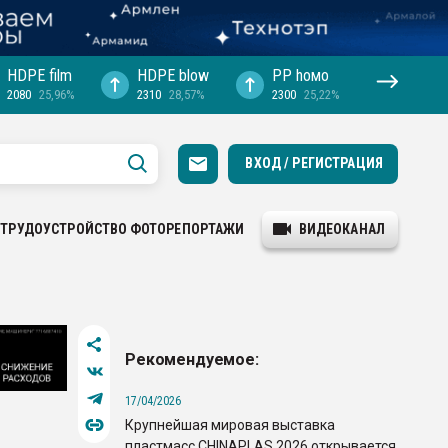
HDPE film
HDPE blow
PP hомо
2080
25,96%
2310
28,57%
2300
25,22%
ВХОД / РЕГИСТРАЦИЯ
ТРУДОУСТРОЙСТВО
ФОТОРЕПОРТАЖИ
ВИДЕОКАНАЛ
Рекомендуемое:
17/04/2026
Крупнейшая мировая выставка
пластмасс CHINAPLAS 2026 открывается