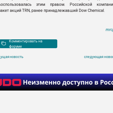
воспользовалась этим правом. Российской компан
пакет акций TRN, ранее принадлежавший Dow Chemical.
mrc
Комментировать на
форуме
ущая новость
следующая ново