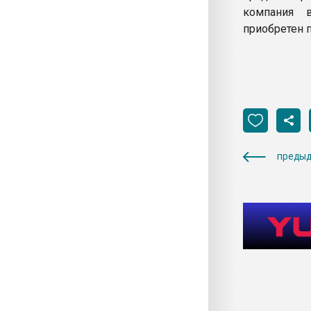
компания 
приобретен 
предыд