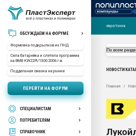
евро/тонна
Продажа готового бизн
ОБСУЖДАЕМ НА ФОРУМЕ
производство SPC лам
цикла
Формовка подкрылков из ПНД
29.07.2026 ФРП помог 
Села батарейка и слетела программа
заводу пластмасс" зах
на BMB KW22PI/1300 2006 г.в.
ППЭ
НОВОСТИ
КАТА
Поддельная смазка на рынке
Помощь в подборе мат
Вакуум-формовочные 
Главная
Нов
ПЕРЕЙТИ НА ФОРУМ
ближайшее подмосковье
Подмосковье, Москва
28.07.2026 Автоматиза
СПЕЦИАЛИСТАМ
первый план в перераб
пластмасс
ПОТРЕБИТЕЛЯМ
28.07.2026 "Техноникол
Лукойл
ситуацией на строител
СПРАВОЧНИК