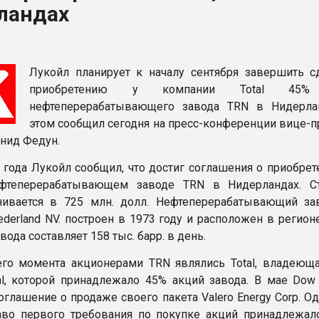
ландах
ва ПЭТ
ФОРУМ
Лукойл планирует к началу сентября завершить с
приобретению у компании Total 45%
нефтеперерабатывающего завода ТRN в Нидерла
этом сообщил сегодня на пресс-конференции вице-п
нид Федун.
 года Лукойл сообщил, что достиг соглашения о приобрет
фтеперерабатывающем заводе TRN в Нидерландах. С
ивается в 725 млн. долл. Нефтеперерабатывающий зав
 Nederland NV. построен в 1973 году и расположен в регион
ода составляет 158 тыс. барр. в день.
го момента акционерами TRN являлись Total, владеюща
l, которой принадлежало 45% акций завода. В мае Dow 
оглашение о продаже своего пакета Valero Energy Corp. О
во первого требования по покупке акций принадлежало 