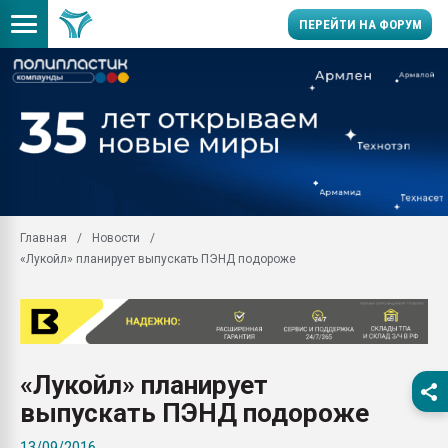
ПЕРЕЙТИ НА ФОРУМ
Продажа готового бизн
производство SPC лам
цикла
29.07.2026 ФРП помог 
заводу пластмасс" зах
ППЭ
Главная
Новости
Помощь в подборе мат
«Лукойл» планирует выпускать ПЭНД подороже
Вакуум-формовочные 
ближайшее подмосковье
Подмосковье, Москва
28.07.2026 Автоматиза
первый план в перераб
«Лукойл» планирует
пластмасс
выпускать ПЭНД подороже
28.07.2026 "Техноникол
ситуацией на строител
13/09/2016