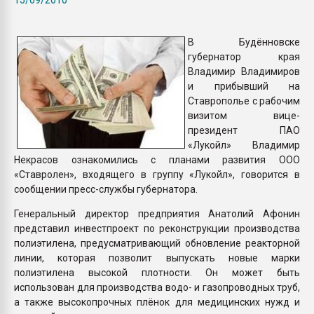
Всё, что касается выду
бутылок
В Будённовске
губернатор края
ПЕРЕЙТИ НА 
Владимир Владимиров
и прибывший на
Ставрополье с рабочим
визитом вице-
президент ПАО
«Лукойл» Владимир
Некрасов ознакомились с планами развития ООО
«Ставролен», входящего в группу «Лукойл», говорится в
сообщении пресс-службы губернатора.
Генеральный директор предприятия Анатолий Афонин
представил инвестпроект по реконструкции производства
полиэтилена, предусматривающий обновление реакторной
линии, которая позволит выпускать новые марки
полиэтилена высокой плотности. Он может быть
использован для производства водо- и газопроводных труб,
а также высокопрочных плёнок для медицинских нужд и