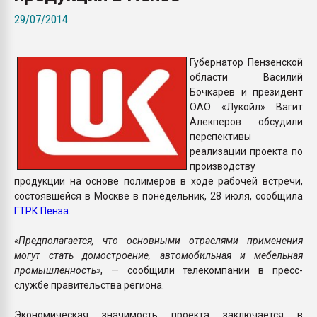
пластмасс
29/07/2014
28.07.2026 "Техноникол
ситуацией на строител
Губернатор Пензенской
области Василий
ПЕРЕЙТИ НА 
Бочкарев и президент
ОАО «Лукойл» Вагит
Алекперов обсудили
перспективы
реализации проекта по
производству
продукции на основе полимеров в ходе рабочей встречи,
состоявшейся в Москве в понедельник, 28 июля, сообщила
ГТРК Пенза
.
«Предполагается, что основными отраслями применения
могут стать домостроение, автомобильная и мебельная
промышленность»
, — сообщили телекомпании в пресс-
службе правительства региона.
Экономическая значимость проекта заключается в