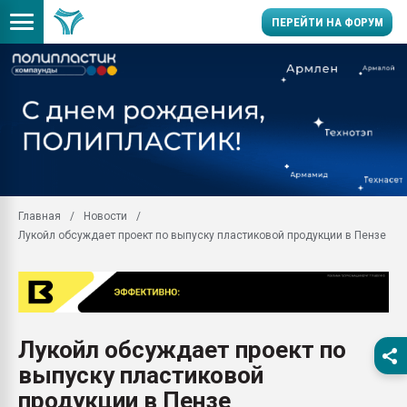
ПЕРЕЙТИ НА ФОРУМ
11.09.2020 Нанотрубки
универсальны, что рос
умельцы изготовили м
колонок полностью из 
Продажа готового бизн
производство SPC лам
цикла
Главная
Новости
Лукойл обсуждает проект по выпуску пластиковой продукции в Пензе
29.07.2026 ФРП помог 
заводу пластмасс" зах
ППЭ
Помощь в подборе мат
Вакуум-формовочные 
Лукойл обсуждает проект по
ближайшее подмосковье
Подмосковье, Москва
выпуску пластиковой
28.07.2026 Автоматиза
продукции в Пензе
первый план в перераб