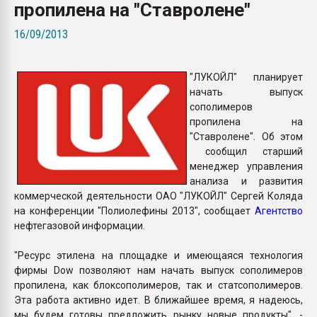
пропилена на "Ставролене"
Всё, что касается выду
бутылок
16/09/2013
ПЕРЕЙТИ НА 
"ЛУКОЙЛ" планирует
начать выпуск
сополимеров
пропилена на
"Ставролене". Об этом
сообщил старший
менеджер управления
анализа и развития
коммерческой деятельности ОАО "ЛУКОЙЛ" Сергей Коляда
на конференции "Полиолефины 2013", сообщает
Агентство
нефтегазовой информации.
"Ресурс этилена на площадке и имеющаяся технология
фирмы Dow позволяют нам начать выпуск сополимеров
пропилена, как блоксополимеров, так и статсополимеров.
Эта работа активно идет. В ближайшее время, я надеюсь,
мы будем готовы предложить рынку новые продукты", -