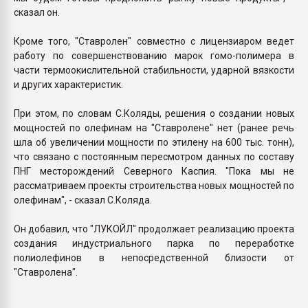
сказал он.
Кроме того, "Cтавролен" совместно с лицензиаром ведет
работу по совершенствованию марок гомо-полимера в
части термоокислительной стабильности, ударной вязкости
и других характеристик.
При этом, по словам С.Коляды, решения о создании новых
мощностей по олефинам на "Ставролене" нет (ранее речь
шла об увеличении мощности по этилену на 600 тыс. тонн),
что связано с постоянным пересмотром данных по составу
ПНГ месторождений Северного Каспия. "Пока мы не
рассматриваем проекты строительства новых мощностей по
олефинам", - сказал С.Коляда.
Он добавил, что "ЛУКОЙЛ" продолжает реализацию проекта
создания индустриального парка по переработке
полиолефинов в непосредственной близости от
"Cтавролена".