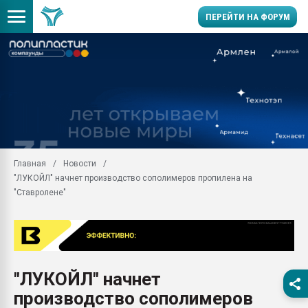
ПЕРЕЙТИ НА ФОРУМ
Продажа готового бизн
производство SPC лам
цикла
29.07.2026 ФРП помог 
заводу пластмасс" зах
ППЭ
Главная
Новости
Помощь в подборе мат
"ЛУКОЙЛ" начнет производство сополимеров пропилена на
Вакуум-формовочные 
"Ставролене"
ближайшее подмосковье
Подмосковье, Москва
28.07.2026 Автоматиза
первый план в перераб
пластмасс
"ЛУКОЙЛ" начнет
28.07.2026 "Техноникол
производство сополимеров
ситуацией на строител