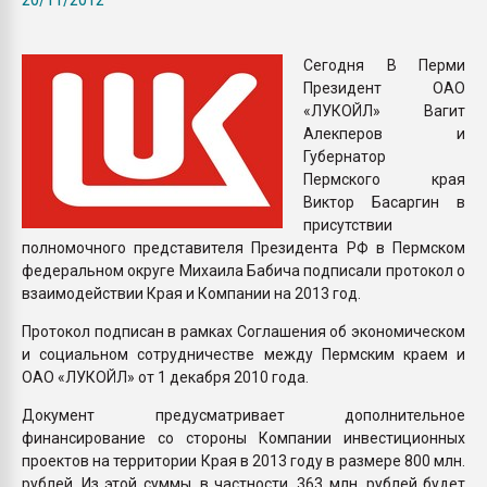
Всё, что касается выду
бутылок
Сегодня В Перми
Президент ОАО
ПЕРЕЙТИ НА 
«ЛУКОЙЛ» Вагит
Алекперов и
Губернатор
Пермского края
Виктор Басаргин в
присутствии
полномочного представителя Президента РФ в Пермском
федеральном округе Михаила Бабича подписали протокол о
взаимодействии Края и Компании на 2013 год.
Протокол подписан в рамках Соглашения об экономическом
и социальном сотрудничестве между Пермским краем и
ОАО «ЛУКОЙЛ» от 1 декабря 2010 года.
Документ предусматривает дополнительное
финансирование со стороны Компании инвестиционных
проектов на территории Края в 2013 году в размере 800 млн.
рублей. Из этой суммы, в частности, 363 млн. рублей будет