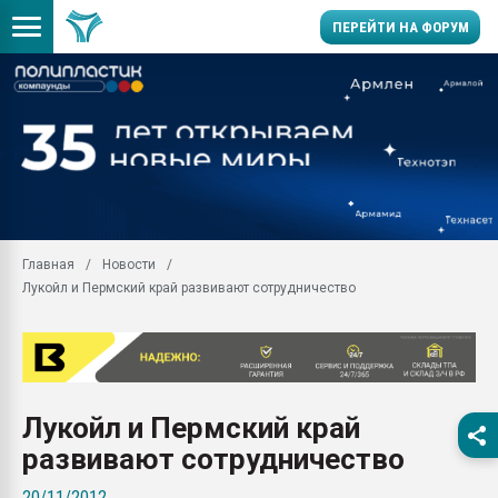
ПЕРЕЙТИ НА ФОРУМ
Продажа готового бизн
производство SPC лам
цикла
29.07.2026 ФРП помог 
заводу пластмасс" зах
ППЭ
Главная
Новости
Помощь в подборе мат
Лукойл и Пермский край развивают сотрудничество
Вакуум-формовочные 
ближайшее подмосковье
Подмосковье, Москва
28.07.2026 Автоматиза
первый план в перераб
Лукойл и Пермский край
пластмасс
развивают сотрудничество
28.07.2026 "Техноникол
ситуацией на строител
20/11/2012