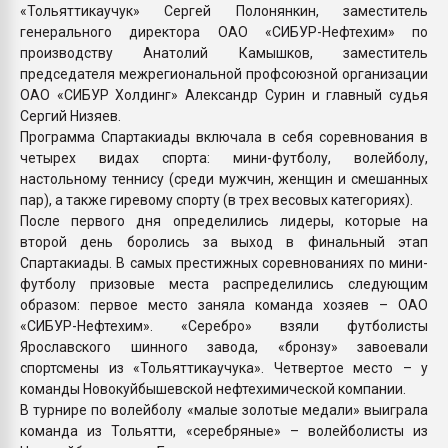
«Тольяттикаучук» Сергей Полонянкин, заместитель
генерального директора ОАО «СИБУР-Нефтехим» по
производству Анатолий Камышков, заместитель
председателя межрегиональной профсоюзной организации
ОАО «СИБУР Холдинг» Александр Сурин и главный судья
Сергий Низяев.
Программа Спартакиады включала в себя соревнования в
четырех видах спорта: мини-футболу, волейболу,
настольному теннису (среди мужчин, женщин и смешанных
пар), а также гиревому спорту (в трех весовых категориях).
После первого дня определились лидеры, которые на
второй день боролись за выход в финальный этап
Спартакиады. В самых престижных соревнованиях по мини-
футболу призовые места распределились следующим
образом: первое место заняла команда хозяев – ОАО
«СИБУР-Нефтехим». «Серебро» взяли футболисты
Ярославского шинного завода, «бронзу» завоевали
спортсмены из «Тольяттикаучука». Четвертое место – у
команды Новокуйбышевской нефтехимической компании.
В турнире по волейболу «малые золотые медали» выиграла
команда из Тольятти, «серебряные» – волейболисты из