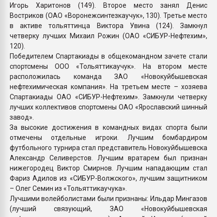
Игорь Харитонов (149). Второе место занял Денис
Востриков (ОАО «Воронежсинтезкаучук», 130). Третье место
в активе тольяттинца Виктора Увина (124). Замкнул
четверку лучших Михаил Рожин (ОАО «СИБУР-Нефтехим»,
120).
Победителем Спартакиады в общекомандном зачете стали
спортсмены ООО «Тольяттикаучук». На втором месте
расположилась команда ЗАО «Новокуйбышевская
нефтехимическая компания». На третьем месте – хозяева
Спартакиады ОАО «СИБУР-Нефтехим». Замкнули четверку
лучших коллективов спортсмены ОАО «Ярославский шинный
завод».
За высокие достижения в командных видах спорта были
отмечены отдельные игроки. Лучшим бомбардиром
футбольного турнира стал представитель Новокуйбышевска
Александр Селиверстов. Лучшим вратарем был признан
нижегородец Виктор Смирнов. Лучшим нападающим стал
Фариз Адилов из «СИБУР-Волжского», лучшим защитником
– Олег Семин из «Тольяттикаучука».
Лучшими волейболистами были признаны: Ильдар Мингазов
(лучший связующий, ЗАО «Новокуйбышевская