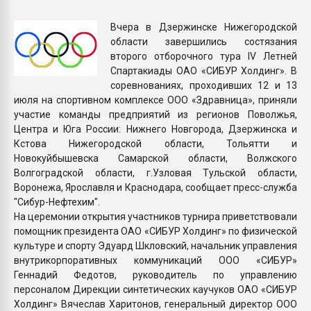
Всё, что касается выду
бутылок
Вчера в Дзержинске Нижегородской
области завершились состязания
второго отборочного тура IV Летней
ПЕРЕЙТИ НА 
Спартакиады ОАО «СИБУР Холдинг». В
соревнованиях, проходивших 12 и 13
июля на спортивном комплексе ООО «Здравница», приняли
участие команды предприятий из регионов Поволжья,
Центра и Юга России: Нижнего Новгорода, Дзержинска и
Кстова Нижегородской области, Тольятти и
Новокуйбышевска Самарской области, Волжского
Волгоградской области, г.Узловая Тульской области,
Воронежа, Ярославля и Краснодара, сообщает пресс-служба
"Сибур-Нефтехим".
На церемонии открытия участников турнира приветствовали
помощник президента ОАО «СИБУР Холдинг» по физической
культуре и спорту Эдуард Шкловский, начальник управления
внутрикорпоративных коммуникаций ООО «СИБУР»
Геннадий Федотов, руководитель по управлению
персоналом Дирекции синтетических каучуков ОАО «СИБУР
Холдинг» Вячеслав Харитонов, генеральный директор ООО