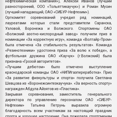
нефтехимическая компания»), Алексей Иванов (лучший
разносторонний, ООО «Тольяттикаучук») и Роман Мусин
(лучший нападающий, ОАО «СИБУР-Нефтехим»).
Оргкомитет соревнований учредил ряд номинаций,
лауреатами которых стали представители Саранска,
Узловой, Воронежа и Волжского. Спортсмены ОАО
«Волжский азотно-кислородный завод» получили приз в
номинации «За корректную игру», команда «Волтайр-Пром»
была отмечена «За стабильность результатов». Команда
«Резинотехники» удостоена приза «За волю к победе», а
футбольная дружина ОАО «Каучук» (г.Волжский) была
признана «Грозой авторитетов».
«Лучшим дебютом» было отмечено выступление
краснодарской команды ОАО «НИПИгазпереработка». Приз
«За развитие физкультуры и спорта» получила Светлана
Шевцова из «Воронежсинтезкаучука». «За верность спорту»
награжден Абдула Айзятов из «Пластика».
Закрывая соревнования, заместитель генерального
директора по управлению персоналом ОАО «СИБУР-
Нефтехим» Татьяна Петрунь выразила огромную
благодарность всем участникам за настоящий праздник
спорта и хорошее настроение. Она пожелала спортсменам