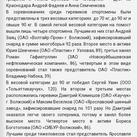
Краснодара Андрей Фадеев и Анна Семченкова.
В соревнованиях среди гиревиков спортсмены были
представлены в трех весовых категориях: до 70 кг, до 90 кг и
свыше 90 кг. В самой легкой весовой категории на помост
вышли лишь четыре спортсмена. Лучшим из них стал Андрей
Заяц (ОАО «Волтайр-Пром» г. Волжский), зафиксировавший
снаряд в сумме многоборья 92 раза. Второе место в активе
Юрия Шевченко (ОАО «Пластик» г. Узловая, 89), третье занял
Роман Гафиятуллин (ЗАО «Новокуйбышевская
нефтехимическая компания», 86), четвертым в этом виде
соревнований стал также представитель ОАО «Пластик»
Владимир Набока, 39).
В весовой категории до 90 кг победил Сергей Увин (ООО
«Тольяттикаучук», 120). На втором и третьем местах
расположились гиревики Дмитрий Климешов (ОАО «Каучук»
г. Волжский) и Максим Веселков (ОАО «Ярославский шинный
завод», зафиксировавшие снаряд по 101 разу. Но Дмитрий
оказался легче своего соперника, потому и занял более
высокое место. Четвертое место в активе Бориса
Боготопова (ОАО «СИБУР-Волжский», 86).
Лучшим среди тяжеловесов стал представитель Ярославля