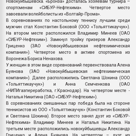
Новокуйбышевска. «Бронза» досталась хозяевам турнира –
спортсменам «СИБУР-Нефтехима». Четвертое место
завоевали волейболисты из «Волтайр-Прома».
В соревнованиях по настольному теннису лучшим среди
мужчин стал Константин Боковой (ООО «Тольяттикаучук»).
На втором месте расположился Владимир Минеев (ОАО
«СИБУР-Нефтехим»). Замкнул тройку призеров Александр
Гриценко (ЗАО «Новокуйбышевская нефтехимическая
компания»). Четвертое место в активе спортсмена из
Воронежа Бориса Ненахова.
У женщин в этом виде соревнований первенствовала Алена
Буянова (ЗАО «Новокуйбышевская нефтехимическая
компания»). Далее расположились Светлана Шокина (ООО
«Тольяттикаучук») и Анна Семченкова (ОАО
«НИПИгазпереработка, г.Краснодар). На четвертом месте -
Наталья Никитина (ОАО «СИБУР-Нефтехим»).
В соревнованиях смешанных пар победа была на стороне
теннисистов из ООО «Тольяттикаучук» (Константин Боковой
и Светлана Шокина). Второе место занял дуэт из «СИБУР-
Нефтехима» Владимир Минеев и Наталья Никитина. На
третьем месте расположились новокуйбышевцы Александр
Гриценко и Алена Буянова. На четвертом – дуэт из