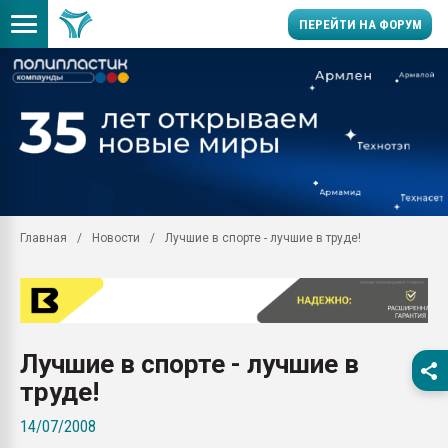
ПЕРЕЙТИ НА ФОРУМ
Продажа готового бизн
производство SPC лам
цикла
29.07.2026 ФРП помог 
заводу пластмасс" зах
ППЭ
Главная
Новости
Лучшие в спорте - лучшие в труде!
Помощь в подборе мат
Вакуум-формовочные 
ближайшее подмосковье
Подмосковье, Москва
28.07.2026 Автоматиза
Лучшие в спорте - лучшие в
первый план в перераб
пластмасс
труде!
28.07.2026 "Техноникол
14/07/2008
ситуацией на строител