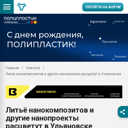
ПЕРЕЙТИ НА ФОРУМ
Продажа готового бизн
производство SPC лам
цикла
29.07.2026 ФРП помог 
заводу пластмасс" зах
ППЭ
Главная
Новости
Помощь в подборе мат
Литьё нанокомпозитов и другие нанопроекты расцветут в Ульяновске
Вакуум-формовочные 
ближайшее подмосковье
Подмосковье, Москва
28.07.2026 Автоматиза
первый план в перераб
Литьё нанокомпозитов и
пластмасс
другие нанопроекты
28.07.2026 "Техноникол
ситуацией на строител
расцветут в Ульяновске