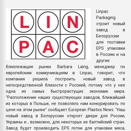
Всё, что касается выду
бутылок
Linpac
Packaging
строит новый
ПЕРЕЙТИ НА 
завод в
Белоруссии
для поставки
EPS упаковки
в Россию и на
другие
близлежащие рынки. Barbara Laing, менеджер по
европейским коммуникациям в Linpac, говорит, что
компания решила построить новый завод в
непосредственной близости с Россией, потому что у нее
одна из самых быстрорастущих экономик мира.
"Расположение наших существующих заводов, ближайший
из которых в Польше, не позволяло нам конкурировать по
цене на этом рынке" сообщает European Plastics News. "Наш
новый завод в Белоруссии откроет двери для России,
Украины и , возможно, для некоторых из балтийский стран.
Завод будет производить EPS лотки для упаковки мяса,