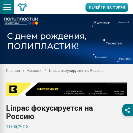
ПЕРЕЙТИ НА ФОРУМ
Продажа готового бизн
производство SPC лам
цикла
29.07.2026 ФРП помог 
заводу пластмасс" зах
ППЭ
Главная
Новости
Linpac фокусируется на Россию
Помощь в подборе мат
Вакуум-формовочные 
ближайшее подмосковье
Подмосковье, Москва
28.07.2026 Автоматиза
Linpac фокусируется на
первый план в перераб
пластмасс
Россию
28.07.2026 "Техноникол
11/03/2013
ситуацией на строител