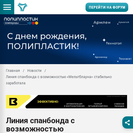
ПЕРЕЙТИ НА ФОРУМ
Продажа готового бизн
производство SPC лам
цикла
29.07.2026 ФРП помог 
заводу пластмасс" зах
ППЭ
Главная
Новости
Помощь в подборе мат
Линия спанбонда с возможностью «Мельтблауна» стабильно
Вакуум-формовочные 
заработала
ближайшее подмосковье
Подмосковье, Москва
28.07.2026 Автоматиза
первый план в перераб
пластмасс
Линия спанбонда с
28.07.2026 "Техноникол
возможностью
ситуацией на строител