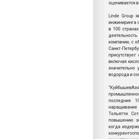
оценивается в 
Linde Group 
инжиниринга с
в 100 странах
деятельность
компании, с о
Санкт-Петербу
присутствует
включая кисло
значительно 
водорода и со
"КуйбышевАз
промышленнос
последние 1
наращивание 
Тольятти. Со
повышению эн
когда издерж
конкурентос