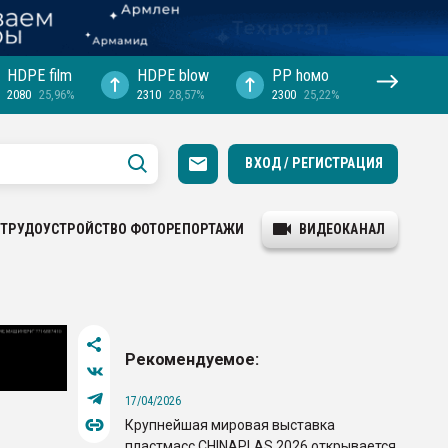
HDPE film
HDPE blow
PP hомо
2080
25,96%
2310
28,57%
2300
25,22%
ВХОД / РЕГИСТРАЦИЯ
ТРУДОУСТРОЙСТВО
ФОТОРЕПОРТАЖИ
ВИДЕОКАНАЛ
Рекомендуемое:
17/04/2026
Крупнейшая мировая выставка
пластмасс CHINAPLAS 2026 открывается