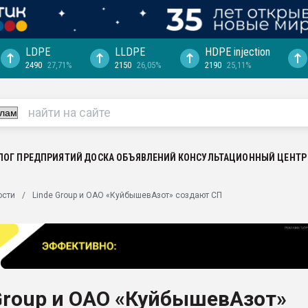
LDPE
LLDPE
HDPE injection
2490
27,71%
2150
26,05%
2190
25,11%
еса -
ината полного
"Ижевскому
ватить рынок
ЛОГ ПРЕДПРИЯТИЙ
ДОСКА ОБЪЯВЛЕНИЙ
КОНСУЛЬТАЦИОННЫЙ ЦЕНТР
ериала
машины:
ости
Linde Group и ОАО «КуйбышевАзот» создают СП
, с.-в.
ция выходит на
отке
ь" довольна
Group и ОАО «КуйбышевАзот»
ьном рынке