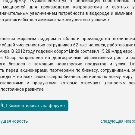
ю поддержку «КуйбышевАзоту» в реализации собственных п
 мощностей для производства капролактама и азотных уд
 значительным увеличением потребности в водороде и аммиаке, 
а рынок избытков аммиака на конкурентных условиях.
является мировым лидером в области производства технически
 общей численностью сотрудников 62 тыс. человек, работающих 
мира. В 2012 году годовой оборот Linde составил 15,28 млрд евро.
de Group направлена на долгосрочные эффективный рост и р
ого бизнеса с помощью новаторских продуктов и услуг. Li
ть перед акционерами, партнерами по бизнесу, сотрудниками, о
реды – во всех своих сферах бизнеса, регионах по всему миру.
ехнологиями и продуктами, которые отвечают ценностям за
постоянное развитие.
ущая новость
следующая ново