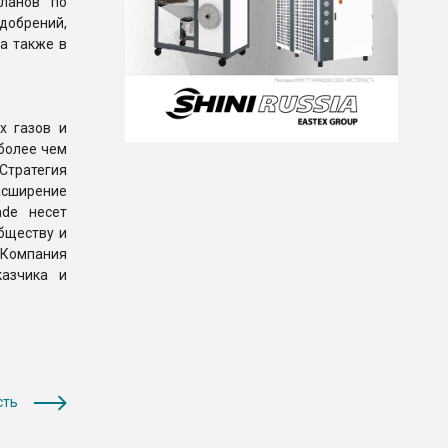
ланов по
обрений,
а также в
х газов и
более чем
 Стратегия
асширение
nde несет
бществу и
 Компания
казчика и
сть