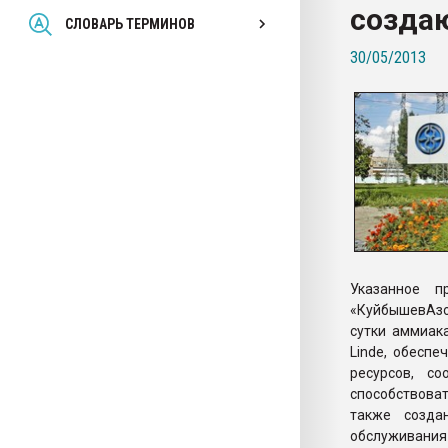
созда
Всё, что касается выду
СЛОВАРЬ ТЕРМИНОВ
бутылок
30/05/2013
ПЕРЕЙТИ НА 
Указанное п
«КуйбышевАзот
сутки аммиак
Linde, обесп
ресурсов, с
способствова
также созда
обслуживани