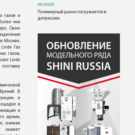
09/10/2025
Полимерный рынок погружается в
х газов и
депрессию
более чем
евро. Свою
азделения
в Москве,
 Linde Газ
их газов,
олит Linde
 поставку
имической
брений. В
рукцию и
лощадке в
низации и
то время,
е, снижая
т окажет