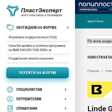
евро/тонна
Продажа готового бизн
ОБСУЖДАЕМ НА ФОРУМЕ
производство SPC лам
цикла
Формовка подкрылков из ПНД
29.07.2026 ФРП помог 
Села батарейка и слетела программа
заводу пластмасс" зах
на BMB KW22PI/1300 2006 г.в.
ППЭ
НОВОСТИ
КАТА
Поддельная смазка на рынке
Помощь в подборе мат
Вакуум-формовочные 
Главная
Нов
ПЕРЕЙТИ НА ФОРУМ
ближайшее подмосковье
Подмосковье, Москва
28.07.2026 Автоматиза
СПЕЦИАЛИСТАМ
первый план в перераб
пластмасс
ПОТРЕБИТЕЛЯМ
28.07.2026 "Техноникол
Linde 
ситуацией на строител
СПРАВОЧНИК