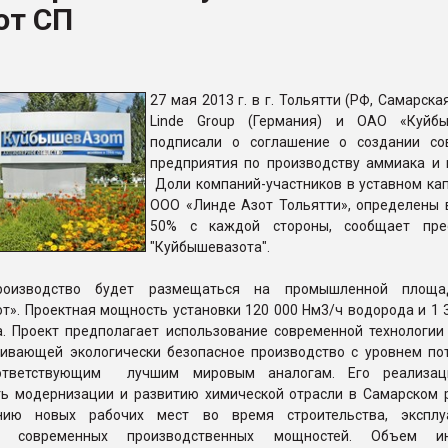
ют СП
ва ПЭТ
ФОРУМ
27 мая 2013 г. в г. Тольятти (РФ, Самарска
Linde Group (Германия) и ОАО «Куйбы
подписали о соглашение о создании со
предприятия по производству аммиака и 
Доли компаний-участников в уставном кап
ООО «Линде Азот Тольятти», определены 
50% с каждой стороны, сообщает прес
"Куйбышевазота".
роизводство будет размещаться на промышленной площ
». Проектная мощность установки 120 000 Нм3/ч водорода и 1 3
а. Проект предполагает использование современной технологии
ечивающей экологически безопасное производство с уровнем по
оответствующим лучшим мировым аналогам. Его реализац
ть модернизации и развитию химической отрасли в Самарском р
нию новых рабочих мест во время строительства, эксплу
я современных производственных мощностей. Объем ин