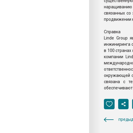
существенну
наращиванию
связанных со
продвижении н
Справка
Linde Group 
инжиниринга с
в 100 странах 
компании Lin
международн
ответственнос
окружающей с
связана с т
обеспечивают 
предыд