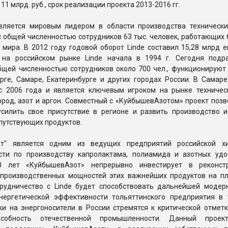
11 млрд. руб., срок реализации проекта 2013-2016 гг.
является мировым лидером в области производства технически
 общей численностью сотрудников 63 тыс. человек, работающих 
 мира. В 2012 году годовой оборот Linde составил 15,28 млрд 
 на российском рынке Linde начала в 1994 г. Сегодня подр
бщей численностью сотрудников около 700 чел., функционируют 
рге, Самаре, Екатеринбурге и других городах России. В Самаре
 с 2006 года и является ключевым игроком на рынке техническ
род, азот и аргон. Совместный с «КуйбышевАзотом» проект позв
усилить свое присутствие в регионе и развить производство и
путствующих продуктов.
от" является одним из ведущих предприятий российской х
ти по производству капролактама, полиамида и азотных удо
0 лет «КуйбышевАзот» непрерывно инвестирует в реконст
производственных мощностей этих важнейших продуктов на п
трудничество с Linde будет способствовать дальнейшей модер
ергетической эффективности тольяттинского предприятия в 
ки на энергоносители в России стремятся к критической отметк
пособность отечественной промышленности. Данный проек