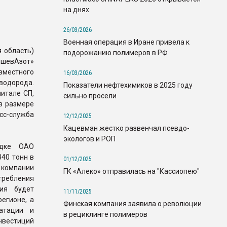
на днях
26/03/2026
Военная операция в Иране привела к
я область)
подорожанию полимеров в РФ
шевАзот»
вместного
16/03/2026
водорода.
Показатели нефтехимиков в 2025 году
итале СП,
сильно просели
в размере
с-служба
12/12/2025
Кацевман жестко развенчал псевдо-
экологов и РОП
адке ОАО
40 тонн в
01/12/2025
 компании
ГК «Алеко» отправилась на "Кассиопею"
требления
ия будет
11/11/2025
егионе, а
Финская компания заявила о революции
атации и
в рециклинге полимеров
вестиций