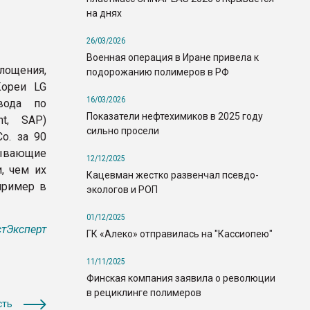
на днях
26/03/2026
Военная операция в Иране привела к
глощения,
подорожанию полимеров в РФ
Кореи LG
16/03/2026
вода по
Показатели нефтехимиков в 2025 году
nt, SAP)
сильно просели
o. за 90
ывающие
12/12/2025
, чем их
Кацевман жестко развенчал псевдо-
пример в
экологов и РОП
01/12/2025
тЭксперт
ГК «Алеко» отправилась на "Кассиопею"
11/11/2025
Финская компания заявила о революции
в рециклинге полимеров
сть