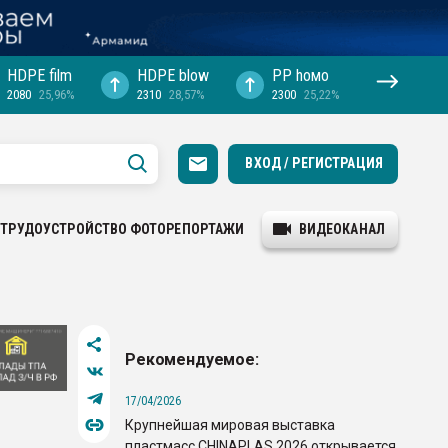
HDPE film
HDPE blow
PP hомо
2080
25,96%
2310
28,57%
2300
25,22%
ВХОД / РЕГИСТРАЦИЯ
ТРУДОУСТРОЙСТВО
ФОТОРЕПОРТАЖИ
ВИДЕОКАНАЛ
Рекомендуемое:
17/04/2026
Крупнейшая мировая выставка
пластмасс CHINAPLAS 2026 открывается