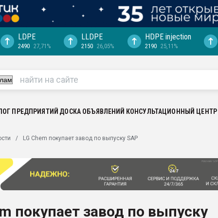
LDPE
LLDPE
HDPE injection
2490
27,71%
2150
26,05%
2190
25,11%
ериала
машины:
, с.-в.
ция выходит на
отке
ЛОГ ПРЕДПРИЯТИЙ
ДОСКА ОБЪЯВЛЕНИЙ
КОНСУЛЬТАЦИОННЫЙ ЦЕНТР
ь" довольна
ости
LG Chem покупает завод по выпуску SAP
ьном рынке
ва ПЭТ
пуансона для
я
m покупает завод по выпуску
зиция
ластика