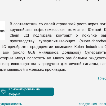
рный цвет
ФОРУМ
В соответствии со своей стратегией роста через по
крупнейшая нефтехимическая компания Южной 
Chem Ltd подписала контракт о покупке за
производству супервпитывающих (super-absorbe
 LG приобретет предприятие компании Kolon Industries C
 вон (около 86,8 миллионов долларов). Супервпит
оторые могут поглотить во много раз больше жидкости
 вес, используются в продуктах для личной гигиены, на
 для малышей и женских прокладках.
Плас
Комментировать на
форуме
ущая новость
следующая ново