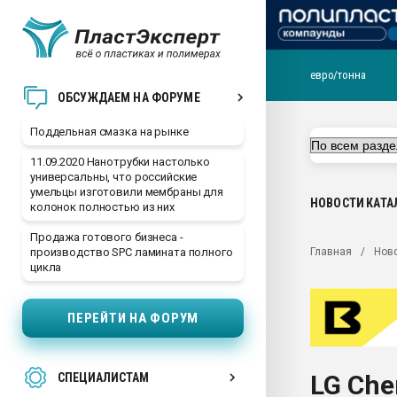
евро/тонна
Помощь в подборе мат
ОБСУЖДАЕМ НА ФОРУМЕ
Вакуум-формовочные 
Поддельная смазка на рынке
ближайшее подмосковье
Подмосковье, Москва
11.09.2020 Нанотрубки настолько
универсальны, что российские
28.07.2026 Автоматиза
умельцы изготовили мембраны для
первый план в перераб
НОВОСТИ
КАТА
колонок полностью из них
пластмасс
Продажа готового бизнеса -
28.07.2026 "Техноникол
Главная
Нов
производство SPC ламината полного
ситуацией на строител
цикла
Всё, что касается выду
бутылок
ПЕРЕЙТИ НА ФОРУМ
Материал поверхности 
вакуумного формовани
LG Che
СПЕЦИАЛИСТАМ
Продам отходы Компо
поликарбоната и АБС-п