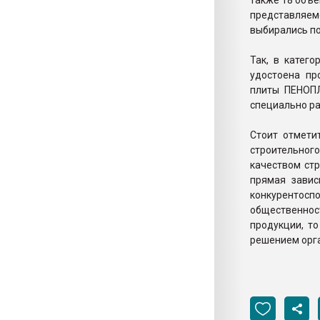
также 18 объе
представляемо
выбирались по
Так, в катег
удостоена пр
плиты ПЕНОП
специально ра
Стоит отмети
строительног
качеством ст
прямая завис
конкурентоспо
общественно
продукции, т
решением орга