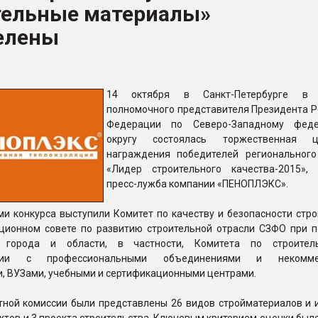
тельные материалы»
ва ПЭТ
елены
ФОРУМ
14 октября в Санкт-Петербурге в 
полномочного представителя Президента Р
Федерации по Северо-Западному феде
округу состоялась торжественная ц
награждения победителей регионального
«Лидер строительного качества-2015»,
пресс-лужба компании «ПЕНОПЛЭКС».
и конкурса выступили Комитет по качеству и безопасности стро
ционном совете по развитию строительной отрасли СЗФО при 
в города и области, в частности, Комитета по строитель
твии с профессиональными объединениями и некомме
, ВУЗами, учебными и сертификационными центрами.
тной комиссии были представлены 26 видов стройматериалов и и