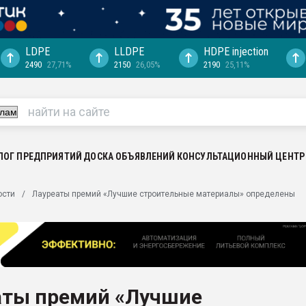
LDPE
LLDPE
HDPE injection
2490
27,71%
2150
26,05%
2190
25,11%
еса -
ината полного
"Ижевскому
ватить рынок
ЛОГ ПРЕДПРИЯТИЙ
ДОСКА ОБЪЯВЛЕНИЙ
КОНСУЛЬТАЦИОННЫЙ ЦЕНТР
ериала
машины:
ости
Лауреаты премий «Лучшие строительные материалы» определены
, с.-в.
ция выходит на
отке
ь" довольна
аты премий «Лучшие
ьном рынке