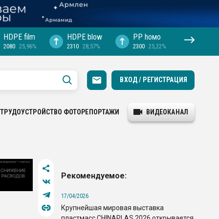
HDPE film
HDPE blow
PP hомо
2080
25,96%
2310
28,57%
2300
25,22%
ВХОД / РЕГИСТРАЦИЯ
ТРУДОУСТРОЙСТВО
ФОТОРЕПОРТАЖИ
ВИДЕОКАНАЛ
Рекомендуемое:
17/04/2026
Крупнейшая мировая выставка
пластмасс CHINAPLAS 2026 открывается