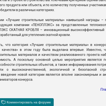
ктов и 3 проекта строительства. Ключевым критерием оценки был
го продукта или объекта, и по количеству полученных участник
бедители в различных категориях.
ории «Лучшие строительные материалы» наивысшей награды – г
одукция компании «ПЕНОПЛЭКС» за представленные теплоизо
ЛЭКС СКАТНАЯ КРОВЛЯ – инновационный высокоэффективный 
зработанный для утепления скатной кровли.
ть, что категория «Лучшие строительные материалы» в конкур
о качества» в этом году была выделана впервые. Известно, 
роительных материалов и качеством реализованного проекта на
имость. А поскольку основной целью мероприятия является 
собности строительных объектов, а также информирования потре
сти о высококачественной, экологичной и безопасной стр
о введение новой категории является вполне закономерным и а
низаторов конкурса.
Пла