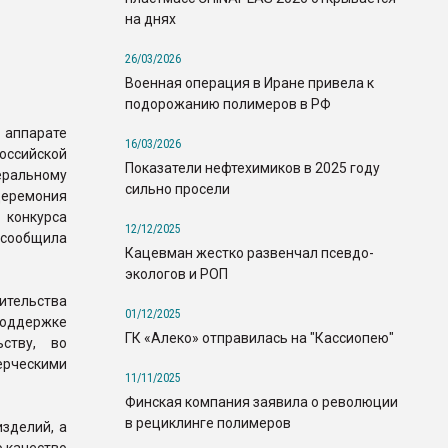
на днях
26/03/2026
Военная операция в Иране привела к
подорожанию полимеров в РФ
аппарате
16/03/2026
оссийской
Показатели нефтехимиков в 2025 году
ральному
сильно просели
еремония
 конкурса
12/12/2025
 сообщила
Кацевман жестко развенчал псевдо-
экологов и РОП
ительства
01/12/2025
поддержке
ГК «Алеко» отправилась на "Кассиопею"
ству, во
рческими
11/11/2025
Финская компания заявила о революции
в рециклинге полимеров
зделий, а