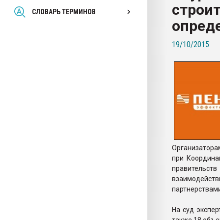
строи
Всё, что касается выду
СЛОВАРЬ ТЕРМИНОВ
бутылок
опред
19/10/2015
ПЕРЕЙТИ НА 
Организаторам
при Координа
правительст
взаимодейс
партнерствами
На суд экспер