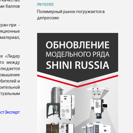
о качество
09/10/2025
ами баллов
Полимерный рынок погружается в
депрессию
ран-при -
ляционные
материал,
се «Лидер
что между
блюдается
повышение
бителей и
оительной
ктуальным
стЭксперт