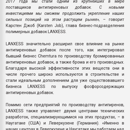
2017 года мы стали одним из крупнейших в мире
поставщиков антипиреновых добавок. С новыми
инвестициями мы сможем продолжить укрепление наших
сильных позиций на этом растущем рынке»,
– говорит
Карстен Джоб (Karsten Job), глава бизнес-подразделения
полимерных добавок LANXESS.
LANXESS значительно расширил свое влияние на рынке
антипиреновых добавок после того, как интегрировал
бывший бизнес Chemtura по производству бромированных
антипиреновых добавок, а также брома и его производных.
Благодаря высокой эффективности этих веществ они в
числе прочего широко используются в строительстве и
стали идеальным дополнением для уже существовавшего
бизнеса LANXESS по выпуску фосфорсодержащих
антипиреновых добавок.
Помимо сети предприятий по производству антипиренов,
LANXESS также управляет двумя центрами технических
разработок, специализирующимися на этих продуктах, – в
Наугатаке (США) и Леверкузене (Германия). «Именно в
наших центрах в Леверкузене и Наугатаке мы работаем над