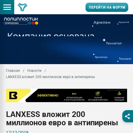
ПЕРЕЙТИ НА ФОРУМ
Продажа готового бизн
производство SPC лам
цикла
29.07.2026 ФРП помог 
заводу пластмасс" зах
ППЭ
Главная
Новости
Помощь в подборе мат
LANXESS вложит 200 миллионов евро в антипирены
Вакуум-формовочные 
ближайшее подмосковье
Подмосковье, Москва
28.07.2026 Автоматиза
первый план в перераб
LANXESS вложит 200
пластмасс
миллионов евро в антипирены
28.07.2026 "Техноникол
ситуацией на строител
17/12/2018