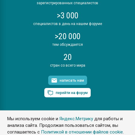
зарегистрированных специалистов
>3 000
специалистов в день на нашем форуме
>20 000
тем обсуждается
20
стран со всего мира
написать нам
перейти на форум
Мы используем cookie и
Яндекс.Метрику
для работы и
ПластЭксперт © 2006. Все права защищены
анализа сайта. Продолжая пользоваться сайтом, вы
Разрешается копирование материалов сайта с обязательной
ссылкой на www.e-plastic.ru
соглашаетесь с
Политикой в отношении файлов cookie
.