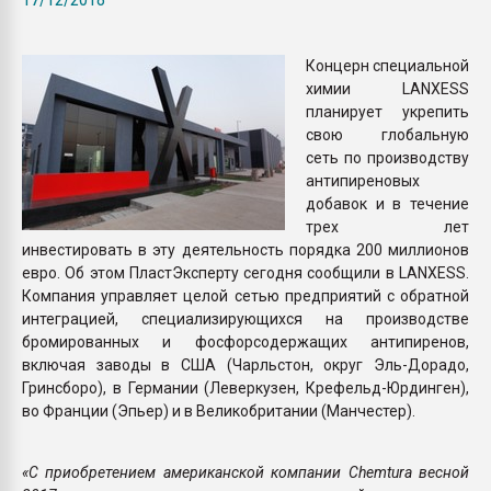
Всё, что касается выду
бутылок
Концерн специальной
химии LANXESS
ПЕРЕЙТИ НА 
планирует укрепить
свою глобальную
сеть по производству
антипиреновых
добавок и в течение
трех лет
инвестировать в эту деятельность порядка 200 миллионов
евро. Об этом ПластЭксперту сегодня сообщили в LANXESS.
Компания управляет целой сетью предприятий с обратной
интеграцией, специализирующихся на производстве
бромированных и фосфорсодержащих антипиренов,
включая заводы в США (Чарльстон, округ Эль-Дорадо,
Гринсборо), в Германии (Леверкузен, Крефельд-Юрдинген),
во Франции (Эпьер) и в Великобритании (Манчестер).
«С приобретением американской компании Chemtura весной