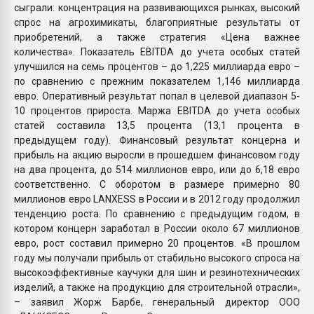
сыграли: концентрация на развивающихся рынках, высокий
спрос на агрохимикаты, благоприятные результаты от
приобретений, а также стратегия «Цена важнее
количества». Показатель EBITDA до учета особых статей
улучшился на семь процентов – до 1,225 миллиарда евро –
по сравнению с прежним показателем 1,146 миллиарда
евро. Оперативный результат попал в целевой диапазон 5-
10 процентов прироста. Маржа EBITDA до учета особых
статей составила 13,5 процента (13,1 процента в
предыдущем году). Финансовый результат концерна и
прибыль на акцию выросли в прошедшем финансовом году
на два процента, до 514 миллионов евро, или до 6,18 евро
соответственно. С оборотом в размере примерно 80
миллионов евро LANXESS в России и в 2012 году продолжил
тенденцию роста. По сравнению с предыдущим годом, в
котором концерн заработал в России около 67 миллионов
евро, рост составил примерно 20 процентов. «В прошлом
году мы получали прибыль от стабильно высокого спроса на
высокоэффективные каучуки для шин и резинотехнических
изделий, а также на продукцию для строительной отрасли»,
– заявил Жорж Барбе, генеральный директор ООО