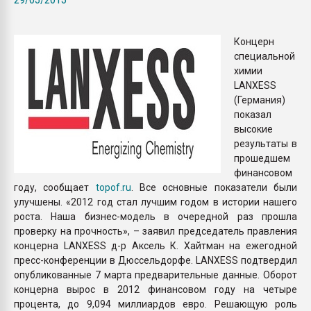
покупка, обмен
Концерн
ПЕРЕЙТИ НА 
специальной
химии
LANXESS
(Германия)
показал
высокие
результаты в
прошедшем
финансовом
году, сообщает
topof.ru
. Все основные показатели были
улучшены. «2012 год стал лучшим годом в истории нашего
роста. Наша бизнес-модель в очередной раз прошла
проверку на прочность», – заявил председатель правления
концерна LANXESS д-р Аксель К. Хайтман на ежегодной
пресс-конференции в Дюссельдорфе. LANXESS подтвердил
опубликованные 7 марта предварительные данные. Оборот
концерна вырос в 2012 финансовом году на четыре
процента, до 9,094 миллиардов евро. Решающую роль