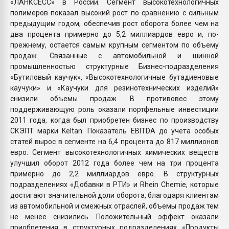
«ЛАНКСЕСС» в России. Сегмент высокотехнологичных
полимеров показал высокий рост по сравнению с сильным
предыдущим годом, обеспечив рост оборота более чем на
два процента примерно до 5,2 миллиардов евро и, по-
прежнему, остается самым крупным сегментом по объему
продаж. Связанные с автомобильной и шинной
промышленностью структурные Бизнес-подразделения
«Бутиловый каучук», «Высокотехнологичные бутадиеновые
каучуки» и «Каучуки для резинотехнических изделий»
снизили объемы продаж. В противовес этому
поддерживающую роль оказали портфельные инвестиции
2011 года, когда был приобретен бизнес по производству
СКЭПТ марки Keltan. Показатель EBITDA до учета особых
статей вырос в сегменте на 6,4 процента до 817 миллионов
евро. Сегмент высокотехнологичных химических веществ
улучшил оборот 2012 года более чем на три процента
примерно до 2,2 миллиардов евро. В структурных
подразделениях «Добавки в РТИ» и Rhein Chemie, которые
достигают значительной доли оборота, благодаря клиентам
из автомобильной и смежных отраслей, объемы продаж тем
не менее снизились. Положительный эффект оказали
приобретения в структурных подразделениях «Продукты