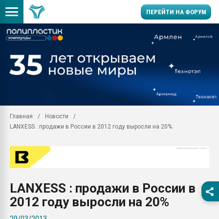
ПЕРЕЙТИ НА ФОРУМ
28.07.2026 Автоматиза
первый план в перераб
пластмасс
28.07.2026 "Техноникол
ситуацией на строител
Всё, что касается выду
Главная
Новости
бутылок
LANXESS : продажи в России в 2012 году выросли на 20%
Материал поверхности 
вакуумного формовани
Продам отходы Компо
поликарбоната и АБС-п
Armaloy PC/ABS-1IM че
LANXESS : продажи в России в
26.07.2022 "Сибирский т
2012 году выросли на 20%
намного дороже
29/03/2013
Профильная литератур