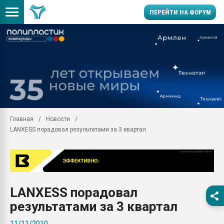
ПЕРЕЙТИ НА ФОРУМ
Продажа готового бизн
производство SPC лам
цикла
29.07.2026 ФРП помог 
заводу пластмасс" зах
ППЭ
Главная
Новости
Помощь в подборе мат
LANXESS порадовал результатами за 3 квартал
Вакуум-формовочные 
ближайшее подмосковье
Подмосковье, Москва
28.07.2026 Автоматиза
первый план в перераб
LANXESS порадовал
пластмасс
результатами за 3 квартал
28.07.2026 "Техноникол
ситуацией на строител
11/11/2010