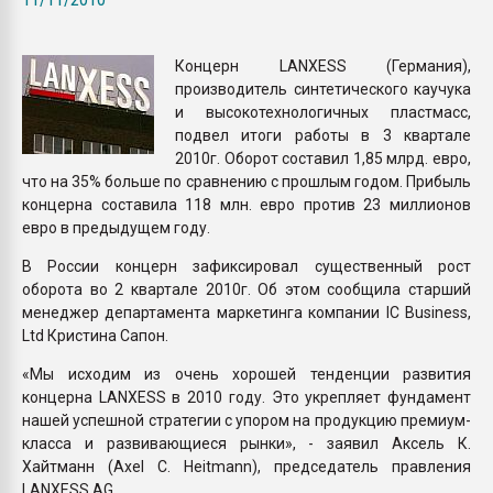
Всё, что касается выду
бутылок
Концерн LANXESS (Германия),
производитель синтетического каучука
ПЕРЕЙТИ НА 
и высокотехнологичных пластмасс,
подвел итоги работы в 3 квартале
2010г. Оборот составил 1,85 млрд. евро,
что на 35% больше по сравнению с прошлым годом. Прибыль
концерна составила 118 млн. евро против 23 миллионов
евро в предыдущем году.
В России концерн зафиксировал существенный рост
оборота во 2 квартале 2010г. Об этом сообщила старший
менеджер департамента маркетинга компании IC Business,
Ltd Кристина Сапон.
«Мы исходим из очень хорошей тенденции развития
концерна LANXESS в 2010 году. Это укрепляет фундамент
нашей успешной стратегии с упором на продукцию премиум-
класса и развивающиеся рынки», - заявил Аксель К.
Хайтманн (Axel C. Heitmann), председатель правления
LANXESS AG.