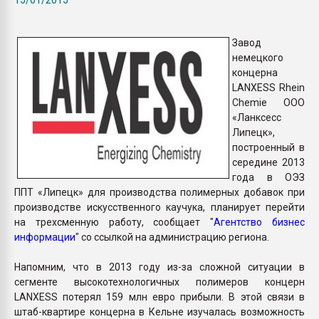
Всё, что касается выду
бутылок
Завод
немецкого
ПЕРЕЙТИ НА 
концерна
LANXESS Rhein
Chemie ООО
«Ланксесс
Липецк»,
построенный в
середине 2013
года в ОЭЗ
ППТ «Липецк» для производства полимерных добавок при
производстве искусственного каучука, планирует перейти
на трехсменную работу, сообщает "
Агентство бизнес
информации
" со ссылкой на администрацию региона.
Напомним, что в 2013 году из-за сложной ситуации в
сегменте высокотехнологичных полимеров концерн
LANXESS потерял 159 млн евро прибыли. В этой связи в
штаб-квартире концерна в Кельне изучалась возможность