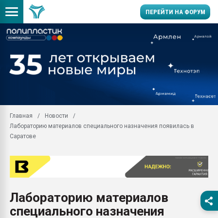
ПЕРЕЙТИ НА ФОРУМ
28.07.2026 Автоматиза
первый план в перераб
пластмасс
28.07.2026 "Техноникол
ситуацией на строител
Всё, что касается выду
Главная
Новости
бутылок
Лабораторию материалов специального назначения появилась в
Материал поверхности 
Саратове
вакуумного формовани
Продам отходы Компо
поликарбоната и АБС-п
Armaloy PC/ABS-1IM че
26.07.2022 "Сибирский т
Лабораторию материалов
намного дороже
специального назначения
Профильная литератур