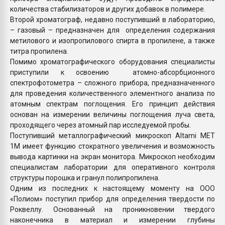
количества стабилизаторов и других добавок в полимере.
Второй хроматограф, недавно поступивший в лабораторию,
– газовый – предназначен для определения содержания
метилового и изопропилового спирта в пропилене, а также
титра пропилена.
Помимо хроматографического оборудования специалисты
приступили к освоению атомно-абсорбционного
спектрофотометра – сложного прибора, предназначенного
для проведения количественного элементного анализа по
атомным спектрам поглощения. Его принцип действия
основан на измерении величины поглощения луча света,
проходящего через атомный пар исследуемой пробы.
Поступивший металлографический микроскоп Altami MET
1M имеет функцию стократного увеличения и возможность
вывода картинки на экран монитора. Микроскоп необходим
специалистам лаборатории для оперативного контроля
структуры порошка и гранул полипропилена.
Одним из последних к настоящему моменту на ООО
«Полиом» поступил прибор для определения твердости по
Роквеллу. Основанный на проникновении твердого
наконечника в материал и измерении глубины