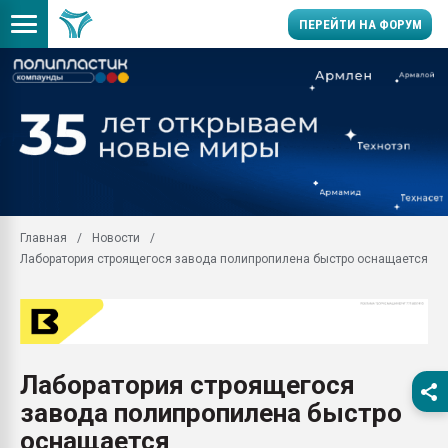
ПЕРЕЙТИ НА ФОРУМ
Помощь в подборе мат
Вакуум-формовочные 
ближайшее подмосковье
Подмосковье, Москва
28.07.2026 Автоматиза
первый план в перераб
Главная
Новости
пластмасс
Лаборатория строящегося завода полипропилена быстро оснащается
28.07.2026 "Техноникол
ситуацией на строител
Всё, что касается выду
бутылок
Лаборатория строящегося
Материал поверхности 
вакуумного формовани
завода полипропилена быстро
Продам отходы Компо
оснащается
поликарбоната и АБС-п