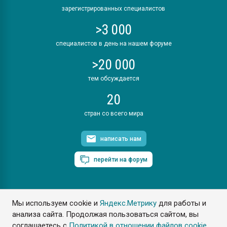
зарегистрированных специалистов
>3 000
специалистов в день на нашем форуме
>20 000
тем обсуждается
20
стран со всего мира
написать нам
перейти на форум
Мы используем cookie и
Яндекс.Метрику
для работы и
ПластЭксперт © 2006. Все права защищены
анализа сайта. Продолжая пользоваться сайтом, вы
Разрешается копирование материалов сайта с обязательной
ссылкой на www.e-plastic.ru
соглашаетесь с
Политикой в отношении файлов cookie
.