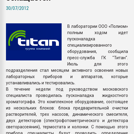
Armaloy PC/ABS-1IM че
30/07/2012
ПЕРЕЙТИ НА 
В лаборатории ООО «Полиом»
полным ходом идет
пусконаладка
специализированного
оборудования, сообщила
пресс-служба ГК "Титан".
Июль для этого
подразделения стал месяцем активного освоения новых
лабораторных приборов и аппаратов, которые
устанавливались и тестировались.
В течение недели под руководством московского
специалиста проводилась пусконаладка жидкостного
хроматографа. Это комплексное оборудование, состоящее
из нескольких блоков: блока предварительной очистки
растворителей, трех насосов, динамического смесителя,
двух детекторов (спектрофотометрического и детектора
светорассеяния), термостата и колонки. С помощью этого
прибора специалисты будут проводить определение