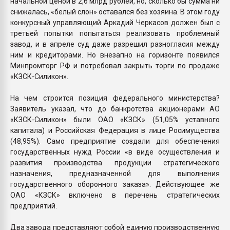
начальной ценой в 2,6 млрд рублей, но, сколько бы сумма ни
снижалась, «белый слон» оставался без хозяина. В этом году
конкурсный управляющий Аркадий Черкасов должен был с
третьей попытки попытаться реализовать проблемный
завод, и в апреле суд даже разрешил разногласия между
ним и кредиторами. Но внезапно на горизонте появился
Минпромторг РФ и потребовал закрыть торги по продаже
«КЗСК-Силикон».
На чем строится позиция федерального министерства?
Заявитель указал, что до банкротства акционерами АО
«КЗСК-Силикон» были ОАО «КЗСК» (51,05% уставного
капитала) и Российская Федерация в лице Росимущества
(48,95%). Само предприятие создали для обеспечения
государственных нужд России «в виде осуществления и
развития производства продукции стратегического
назначения, предназначенной для выполнения
государственного оборонного заказа». Действующее же
ОАО «КЗСК» включено в перечень стратегических
предприятий.
Два завода представляют собой единую производственную