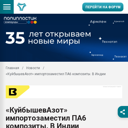
ПЕРЕЙТИ НА ФОРУМ
Помощь в подборе мат
Вакуум-формовочные 
ближайшее подмосковье
Подмосковье, Москва
28.07.2026 Автоматиза
первый план в перераб
Главная
Новости
пластмасс
«КуйбышевАзот» импортозаместил ПА6 композиты. В Индии
28.07.2026 "Техноникол
ситуацией на строител
Всё, что касается выду
бутылок
«КуйбышевАзот»
Материал поверхности 
вакуумного формовани
импортозаместил ПА6
Продам отходы Компо
композиты. В Индии
поликарбоната и АБС-п