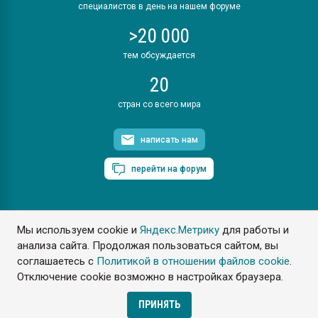
специалистов в день на нашем форуме
>20 000
тем обсуждается
20
стран со всего мира
написать нам
перейти на форум
Мы используем cookie и
Яндекс.Метрику
для работы и
ПластЭксперт © 2006. Все права защищены
анализа сайта. Продолжая пользоваться сайтом, вы
Разрешается копирование материалов сайта с обязательной
ссылкой на www.e-plastic.ru
соглашаетесь с
Политикой в отношении файлов cookie
.
Отключение cookie возможно в настройках браузера.
Разработка сайта
ПРИНЯТЬ