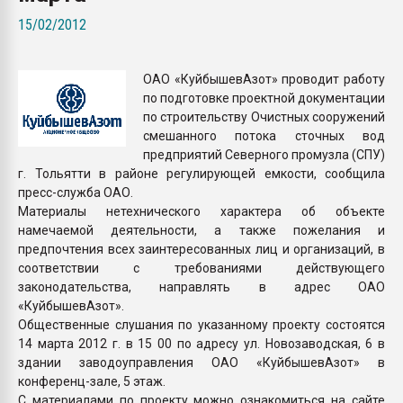
Всё, что касается выду
15/02/2012
бутылок
ОАО «КуйбышевАзот» проводит работу
ПЕРЕЙТИ НА 
по подготовке проектной документации
по строительству Очистных сооружений
смешанного потока сточных вод
предприятий Северного промузла (СПУ)
г. Тольятти в районе регулирующей емкости, сообщила
пресс-служба ОАО.
Материалы нетехнического характера об объекте
намечаемой деятельности, а также пожелания и
предпочтения всех заинтересованных лиц и организаций, в
соответствии с требованиями действующего
законодательства, направлять в адрес ОАО
«КуйбышевАзот».
Общественные слушания по указанному проекту состоятся
14 марта 2012 г. в 15 00 по адресу ул. Новозаводская, 6 в
здании заводоуправления ОАО «КуйбышевАзот» в
конференц-зале, 5 этаж.
С материалами по проекту можно ознакомиться на сайте