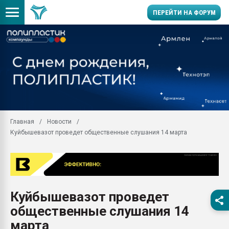
ПЕРЕЙТИ НА ФОРУМ
Продажа готового бизн
производство SPC лам
цикла
29.07.2026 ФРП помог 
заводу пластмасс" зах
ППЭ
Главная
Новости
Помощь в подборе мат
Куйбышевазот проведет общественные слушания 14 марта
Вакуум-формовочные 
ближайшее подмосковье
Подмосковье, Москва
28.07.2026 Автоматиза
первый план в перераб
Куйбышевазот проведет
пластмасс
общественные слушания 14
28.07.2026 "Техноникол
ситуацией на строител
марта