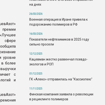
на днях
26/03/2026
Военная операция в Иране привела к
евАзот»
подорожанию полимеров в РФ
 премии
16/03/2026
«Лучшее
Показатели нефтехимиков в 2025 году
 сфере
сильно просели
ообщила
ризнание
12/12/2025
м уровне
Кацевман жестко развенчал псевдо-
 в более
экологов и РОП
 выручки
01/12/2025
ичает с
ГК «Алеко» отправилась на "Кассиопею"
ологий и
11/11/2025
Финская компания заявила о революции
евАзот»
в рециклинге полимеров
еремония