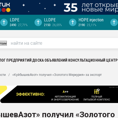
LDPE
LLDPE
HDPE injection
2490
27,71%
2150
26,05%
2190
25,11%
еса -
ината полного
"Ижевскому
ватить рынок
ЛОГ ПРЕДПРИЯТИЙ
ДОСКА ОБЪЯВЛЕНИЙ
КОНСУЛЬТАЦИОННЫЙ ЦЕНТР
ериала
машины:
ости
«КуйбышевАзот» получил «Золотого Меркурия» за экспорт
, с.-в.
ция выходит на
отке
ь" довольна
ышевАзот» получил «Золотого
ьном рынке