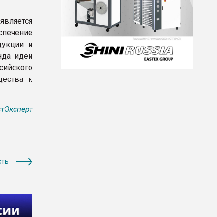
является
печение
дукции и
нда идеи
сийского
щества к
тЭксперт
сть