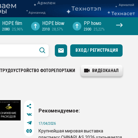
HDPE film
HDPE blow
PP hомо
2080
25,96%
2310
28,57%
2300
25,22%
ВХОД / РЕГИСТРАЦИЯ
ТРУДОУСТРОЙСТВО
ФОТОРЕПОРТАЖИ
ВИДЕОКАНАЛ
Рекомендуемое:
17/04/2026
Крупнейшая мировая выставка
пластмасс CHINAPLAS 2026 открывается