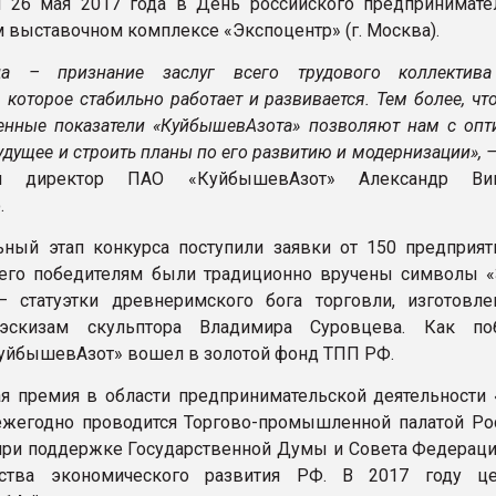
 26 мая 2017 года в День российского предпринимате
 выставочном комплексе «Экспоцентр» (г. Москва).
да – признание заслуг всего трудового коллектив
 которое стабильно работает и развивается. Тем более, чт
енные показатели «КуйбышевАзота» позволяют нам с оп
удущее и строить планы по его развитию и модернизации»,
ый директор ПАО «КуйбышевАзот» Александр Вик
.
ный этап конкурса поступили заявки от 150 предприят
 его победителям были традиционно вручены символы «
– статуэтки древнеримского бога торговли, изготовл
эскизам скульптора Владимира Суровцева. Как поб
КуйбышевАзот» вошел в золотой фонд ТПП РФ.
я премия в области предпринимательской деятельности 
жегодно проводится Торгово-промышленной палатой Ро
ри поддержке Государственной Думы и Совета Федерац
ства экономического развития РФ. В 2017 году це