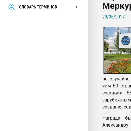
Меркур
Всё, что касается выду
СЛОВАРЬ ТЕРМИНОВ
бутылок
29/05/2017
ПЕРЕЙТИ НА 
не случайно
чем 60 стра
составил 5
зарубежным
создания со
Награда б
Александру