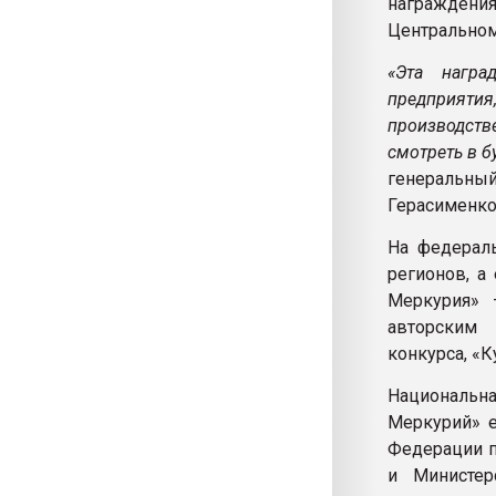
награждения
Центральном
«Эта награ
предприятия,
производств
смотреть в б
генеральн
Герасименко
На федераль
регионов, а
Меркурия» 
авторским 
конкурса, «
Национальна
Меркурий» е
Федерации п
и Министер