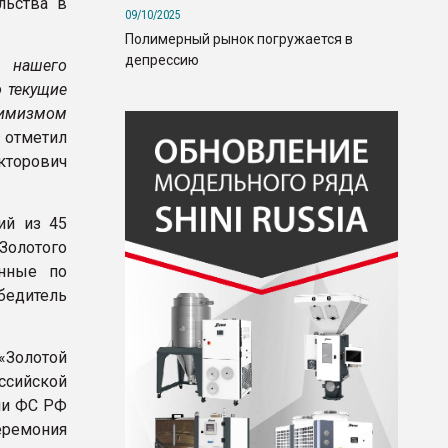
льства в
09/10/2025
Полимерный рынок погружается в
депрессию
а нашего
о текущие
тимизмом
–
отметил
торович
ий из 45
Золотого
енные по
едитель
«Золотой
ссийской
ии ФС РФ
ремония